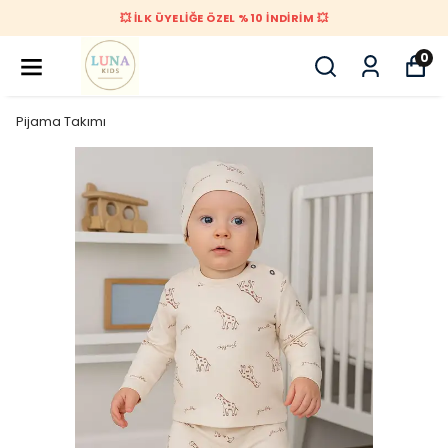
💥 İLK ÜYELİĞE ÖZEL %10 İNDİRİM 💥
0
Pijama Takımı