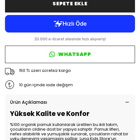
SEPETE EKLE
WHATSAPP
150 TL üzeri ücretsiz kargo
10 gün içinde iade değişim
Ürün Açıklaması
Yüksek Kalite ve Konfor
%100 organik pamuk kullanılarak üretilen bu ikili takım,
çocukların cildine dost bir yapıya sahiptir. Pamuk lifleri,
nefes alabilirlik ve yumuşaklık sunarak, çocukların rahat bir
uyku deneyimi yaşamasını sağlar. Luna Kids Store’un