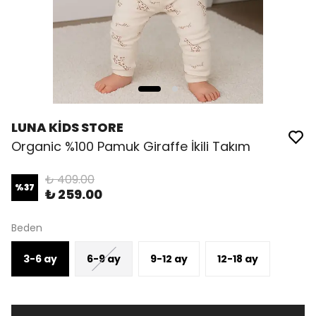
LUNA KİDS STORE
Organic %100 Pamuk Giraffe İkili Takım
₺ 409.00
%
37
₺ 259.00
Beden
3-6 ay
6-9 ay
9-12 ay
12-18 ay