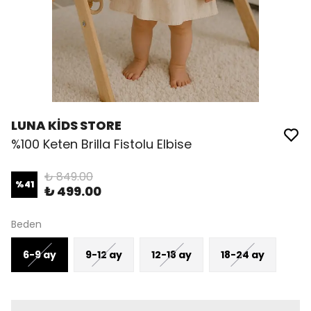
LUNA KİDS STORE
%100 Keten Brilla Fistolu Elbise
₺ 849.00
%
41
₺ 499.00
Beden
6-9 ay
9-12 ay
12-18 ay
18-24 ay