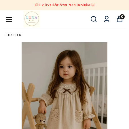
💥 İLK ÜYELİĞE ÖZEL %10 İNDİRİM 💥
0
ELBİSELER