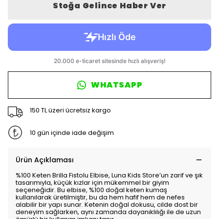
Stoğa Gelince Haber Ver
WHATSAPP
150 TL üzeri ücretsiz kargo
10 gün içinde iade değişim
Ürün Açıklaması
%100 Keten Brilla Fistolu Elbise, Luna Kids Store’un zarif ve şık
tasarımıyla, küçük kızlar için mükemmel bir giyim
seçeneğidir. Bu elbise, %100 doğal keten kumaş
kullanılarak üretilmiştir, bu da hem hafif hem de nefes
alabilir bir yapı sunar. Ketenin doğal dokusu, cilde dost bir
deneyim sağlarken, aynı zamanda dayanıklılığı ile de uzun