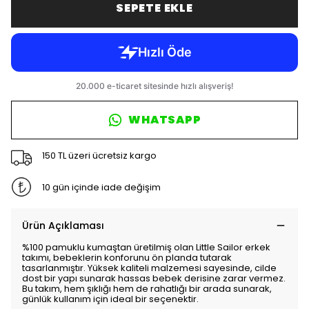
SEPETE EKLE
WHATSAPP
150 TL üzeri ücretsiz kargo
10 gün içinde iade değişim
Ürün Açıklaması
%100 pamuklu kumaştan üretilmiş olan Little Sailor erkek
takımı, bebeklerin konforunu ön planda tutarak
tasarlanmıştır. Yüksek kaliteli malzemesi sayesinde, cilde
dost bir yapı sunarak hassas bebek derisine zarar vermez.
Bu takım, hem şıklığı hem de rahatlığı bir arada sunarak,
günlük kullanım için ideal bir seçenektir.