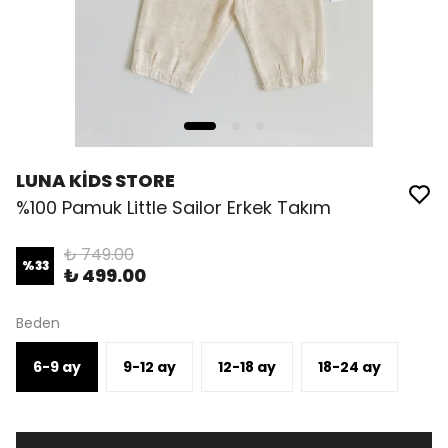
LUNA KİDS STORE
%100 Pamuk Little Sailor Erkek Takım
₺ 749.00
%
33
₺ 499.00
Beden
6-9 ay
9-12 ay
12-18 ay
18-24 ay