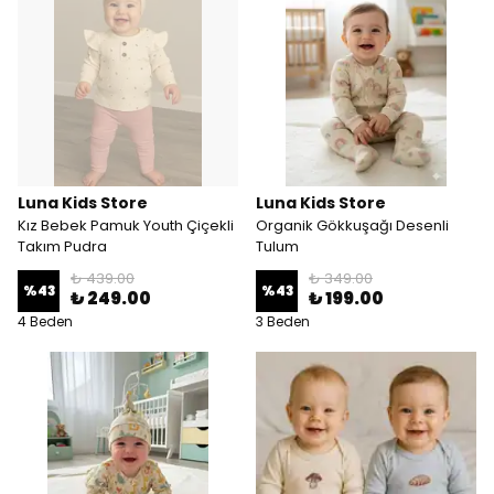
Luna Kids Store
Luna Kids Store
Kız Bebek Pamuk Youth Çiçekli
Organik Gökkuşağı Desenli
Takım Pudra
Tulum
₺ 439.00
₺ 349.00
%
43
%
43
₺ 249.00
₺ 199.00
4 Beden
3 Beden