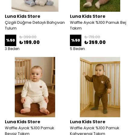
Luna Kids Store
Luna Kids Store
Çizgili Düğme Detaylı Bahçıvan
Waffle Ayıcık %100 Pamuk Bej
Tulum
Takım
₺ 399.00
₺ 719.00
%
50
%
50
₺ 199.00
₺ 359.00
3 Beden
5 Beden
Luna Kids Store
Luna Kids Store
Waffle Ayıcık %100 Pamuk
Waffle Ayıcık %100 Pamuk
Beyaz Takım
Kahverengi Takım