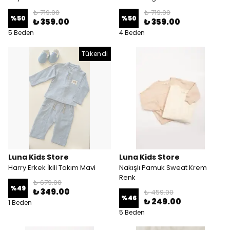
₺ 719.00
₺ 719.00
%
50
%
50
₺ 359.00
₺ 359.00
5 Beden
4 Beden
Tükendi
Luna Kids Store
Luna Kids Store
Harry Erkek İkili Takım Mavi
Nakışlı Pamuk Sweat Krem
Renk
₺ 679.00
%
49
₺ 349.00
₺ 459.00
%
46
₺ 249.00
1 Beden
5 Beden