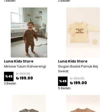
1 Beden
3 Beden
Luna Kids Store
Luna Kids Store
Minisse Tulum Kahverengi
Slogan Baskılı Pamuk Bej
Sweat
₺ 359.00
%
45
₺ 199.00
₺ 359.00
%
45
₺ 199.00
3 Beden
5 Beden