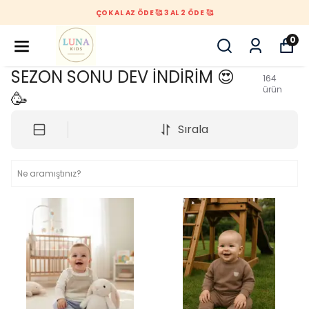
ÇOK AL AZ ÖDE 🥰 3 AL 2 ÖDE 🥰
0
SEZON SONU DEV İNDİRİM 😍
164
ürün
🥳
Sırala