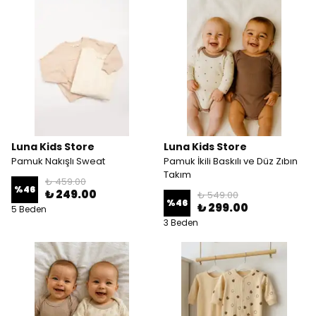
Luna Kids Store
Luna Kids Store
Pamuk Nakışlı Sweat
Pamuk İkili Baskılı ve Düz Zıbın
Takım
₺ 459.00
%
46
₺ 249.00
₺ 549.00
%
46
₺ 299.00
5 Beden
3 Beden