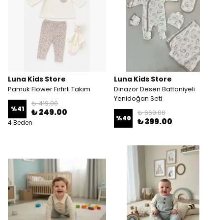
Luna Kids Store
Luna Kids Store
Pamuk Flower Fırfırlı Takım
Dinazor Desen Battaniyeli
Yenidoğan Seti
₺ 419.00
%
41
₺ 249.00
₺ 669.00
%
40
₺ 399.00
4 Beden