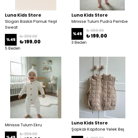
Luna Kids Store
Luna Kids Store
Slogan Baskılı Pamuk Yeşil
Minisse Tulum Pudra Pembe
Sweat
₺ 359.00
%
45
₺ 199.00
₺ 359.00
%
45
₺ 199.00
3 Beden
5 Beden
Luna Kids Store
Minisse Tulum Ekru
Şapkalı Kapitone Yelek Bej
₺ 359.00
%
45