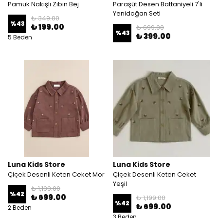
Pamuk Nakışlı Zıbın Bej
Paraşüt Desen Battaniyeli 7'li
Yenidoğan Seti
₺ 349.00
%
43
₺ 199.00
₺ 699.00
%
43
₺ 399.00
5 Beden
Luna Kids Store
Luna Kids Store
Çiçek Desenli Keten Ceket Mor
Çiçek Desenli Keten Ceket
Yeşil
₺ 1,199.00
%
42
₺ 699.00
₺ 1,199.00
%
42
₺ 699.00
2 Beden
3 Beden