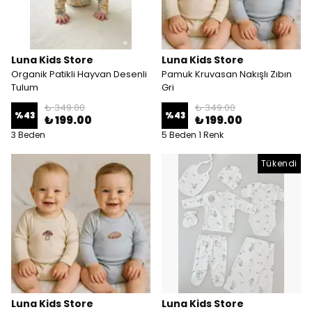
Luna Kids Store
Luna Kids Store
Organik Patikli Hayvan Desenli
Pamuk Kruvasan Nakışlı Zıbın
Tulum
Gri
₺ 349.00
₺ 349.00
%
43
%
43
₺ 199.00
₺ 199.00
3 Beden
5 Beden 1 Renk
Tükendi
Luna Kids Store
Luna Kids Store