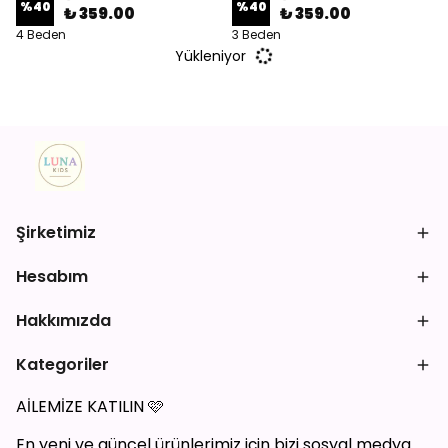
%
40
%
40
₺ 359.00
₺ 359.00
4 Beden
3 Beden
Yükleniyor
Şirketimiz
Hesabım
Hakkımızda
Kategoriler
AİLEMİZE KATILIN
🩷
En yeni ve güncel ürünlerimiz için bizi sosyal medya