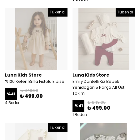
Tükendi
Tükendi
Luna Kids Store
Luna Kids Store
%100 Keten Brilla Fistolu Elbise
Emily Dantelli Kız Bebek
Yenidoğan 5 Parça Alt Üst
₺ 849.00
Takım
%
41
₺ 499.00
₺ 849.00
4 Beden
%
41
₺ 499.00
1 Beden
Tükendi