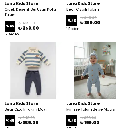
Luna Kids Store
Luna Kids Store
Çiçek Desenli Bej Uzun Kollu
Bear Çizgili Takım
Tulum
₺ 649.00
%
45
₺ 359.00
₺ 469.00
%
45
₺ 259.00
1 Beden
5 Beden
Luna Kids Store
Luna Kids Store
Bear Çizgili Takım Mavi
Minisse Tulum Bebe Mavisi
₺ 649.00
₺ 359.00
%
45
%
45
₺ 359.00
₺ 199.00