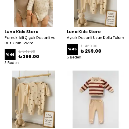
Luna Kids Store
Luna Kids Store
Pamuk İkili Çiçek Desenli ve
Ayıcık Desenli Uzun Kollu Tulum
Düz Zıbın Takım
₺ 469.00
%
45
₺ 259.00
₺ 549.00
%
46
₺ 299.00
5 Beden
3 Beden