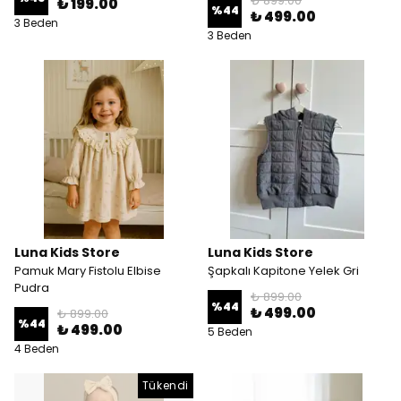
₺ 899.00
₺ 199.00
%
44
₺ 499.00
3 Beden
3 Beden
Luna Kids Store
Luna Kids Store
Pamuk Mary Fistolu Elbise
Şapkalı Kapitone Yelek Gri
Pudra
₺ 899.00
%
44
₺ 499.00
₺ 899.00
%
44
₺ 499.00
5 Beden
4 Beden
Tükendi