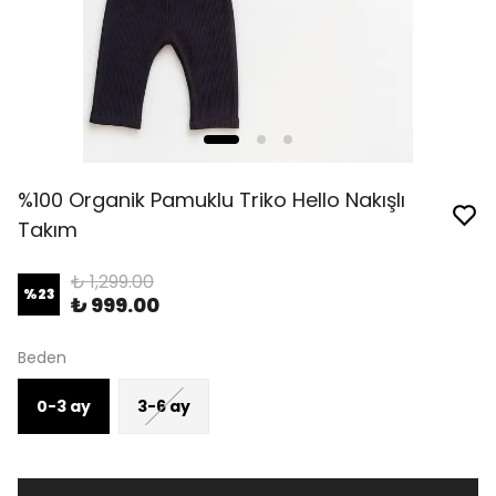
%100 Organik Pamuklu Triko Hello Nakışlı
Takım
₺ 1,299.00
%
23
₺ 999.00
Beden
0-3 ay
3-6 ay