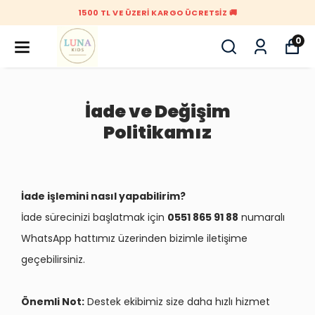
ÇOK AL AZ ÖDE 🥰 3 AL 2 ÖDE 🥰
0
İade ve Değişim
Politikamız
İade işlemini nasıl yapabilirim?
İade sürecinizi başlatmak için
0551 865 91 88
numaralı
WhatsApp hattımız üzerinden bizimle iletişime
geçebilirsiniz.
Önemli Not:
Destek ekibimiz size daha hızlı hizmet