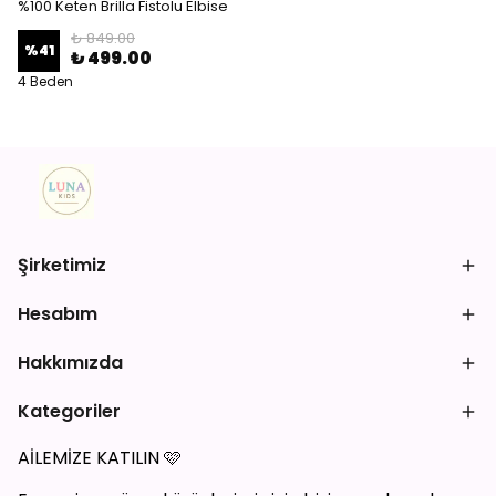
%100 Keten Brilla Fistolu Elbise
₺ 849.00
%
41
₺ 499.00
4 Beden
Şirketimiz
Hesabım
Hakkımızda
Kategoriler
AİLEMİZE KATILIN
🩷