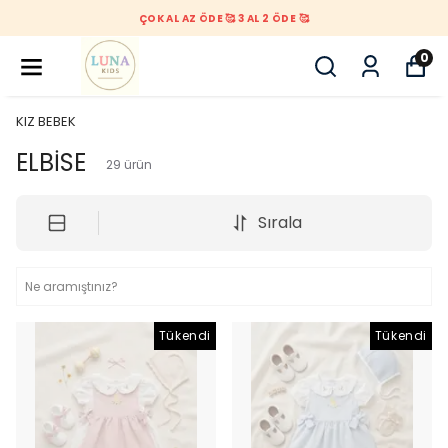
ÇOK AL AZ ÖDE 🥰 3 AL 2 ÖDE 🥰
0
KIZ BEBEK
ELBİSE
29
ürün
Sırala
Tükendi
Tükendi