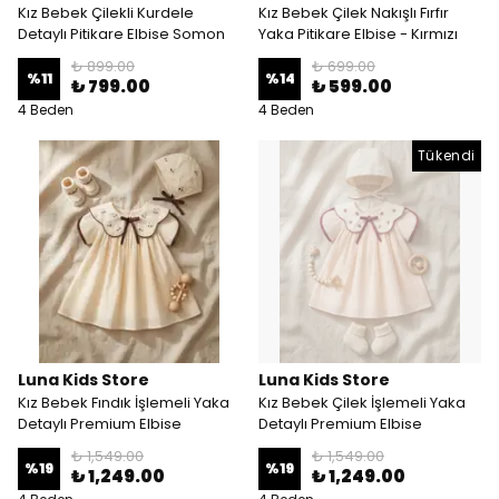
Kız Bebek Çilekli Kurdele
Kız Bebek Çilek Nakışlı Fırfır
Detaylı Pitikare Elbise Somon
Yaka Pitikare Elbise - Kırmızı
₺ 899.00
₺ 699.00
%
11
%
14
₺ 799.00
₺ 599.00
4 Beden
4 Beden
Tükendi
Luna Kids Store
Luna Kids Store
Kız Bebek Fındık İşlemeli Yaka
Kız Bebek Çilek İşlemeli Yaka
Detaylı Premium Elbise
Detaylı Premium Elbise
₺ 1,549.00
₺ 1,549.00
%
19
%
19
₺ 1,249.00
₺ 1,249.00