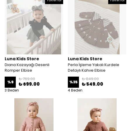
Luna Kids Store
Luna Kids Store
Diana Kazayağı Desenli
Perla İşleme Yakalı Kurdele
Romper Elbise
Detaylı Kahve Elbise
₺ 769.00
₺ 849.00
%
9
%
35
₺ 699.00
₺ 549.00
3 Beden
4 Beden