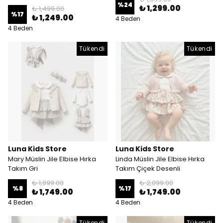
%
24
₺ 1,299.00
₺ 1,499.00
%
17
₺ 1,249.00
4 Beden
4 Beden
Tükendi
Tükendi
Luna Kids Store
Luna Kids Store
Mary Müslin Jile Elbise Hırka
Linda Müslin Jile Elbise Hırka
Takım Gri
Takım Çiçek Desenli
₺ 1,899.00
₺ 2,099.00
%
8
%
17
₺ 1,749.00
₺ 1,749.00
4 Beden
4 Beden
Tükendi
Tükendi