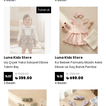
4 Beden
4 Beden
Tükendi
Luna Kids Store
Luna Kids Store
Lily Çiçek Yaka Salopet Elbise
Kız Bebek Pamuklu Müslin Askılı
Takım Bej
Elbise ve Saç Bandı Pembe
₺ 629.00
₺ 799.00
%
37
%
13
₺ 399.00
₺ 699.00
3 Beden
4 Beden