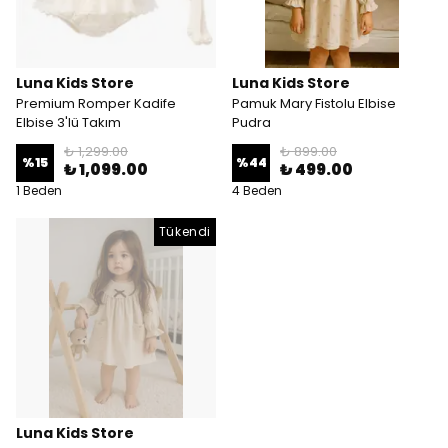
Luna Kids Store
Luna Kids Store
Premium Romper Kadife
Pamuk Mary Fistolu Elbise
Elbise 3'lü Takım
Pudra
₺ 1,299.00
₺ 899.00
%
15
%
44
₺ 1,099.00
₺ 499.00
1 Beden
4 Beden
Tükendi
Luna Kids Store