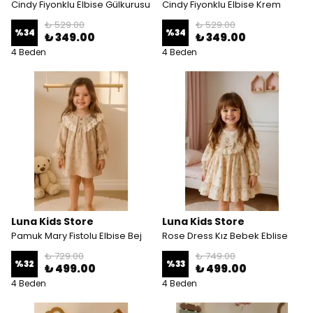
Cindy Fiyonklu Elbise Gülkurusu
Cindy Fiyonklu Elbise Krem
₺ 529.00
₺ 529.00
%
34
%
34
₺ 349.00
₺ 349.00
4 Beden
4 Beden
Luna Kids Store
Luna Kids Store
Pamuk Mary Fistolu Elbise Bej
Rose Dress Kız Bebek Eblise
₺ 729.00
₺ 749.00
%
32
%
33
₺ 499.00
₺ 499.00
4 Beden
4 Beden