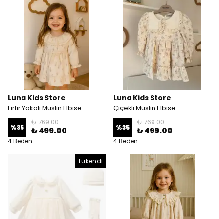
Luna Kids Store
Luna Kids Store
Fırfır Yakalı Müslin Elbise
Çiçekli Müslin Elbise
₺ 769.00
₺ 769.00
%
35
%
35
₺ 499.00
₺ 499.00
4 Beden
4 Beden
Tükendi