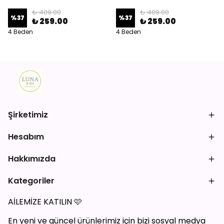
₺ 409.00
₺ 409.00
%
37
%
37
₺ 259.00
₺ 259.00
4 Beden
4 Beden
Şirketimiz
Hesabım
Hakkımızda
Kategoriler
AİLEMİZE KATILIN
🩷
En yeni ve güncel ürünlerimiz için bizi sosyal medya