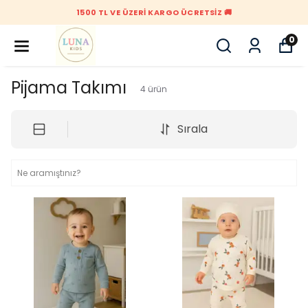
1500 TL VE ÜZERI KARGO ÜCRETSIZ 🚚
0
Pijama Takımı
4
ürün
Sırala