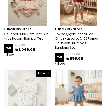
Luna Kids Store
Luna Kids Store
Kız Bebek %100 Pamuk Müslin
Kokina Çiçek Desenli Tek
Kiraz Desenli Romper Tulum
Omuz Kaşkorse %100 Pamuk
Kız Bebek Tulum ve XL
₺ 1,149.00
Bandana Set
%
9
₺ 1,049.00
₺ 649.00
4 Beden
%
8
₺ 599.00
4 Beden
Tükendi