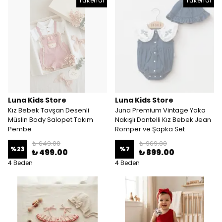
Tükendi
Tükendi
Luna Kids Store
Luna Kids Store
Kız Bebek Tavşan Desenli
Juna Premium Vintage Yaka
Müslin Body Salopet Takım
Nakışlı Dantelli Kız Bebek Jean
Pembe
Romper ve Şapka Set
₺ 649.00
₺ 969.00
%
23
%
7
₺ 499.00
₺ 899.00
4 Beden
4 Beden