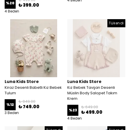
4 Beden
%
20
₺ 399.00
4 Beden
Tükendi
Luna Kids Store
Luna Kids Store
Kiraz Desenli Babetli Kız Bebek
Kız Bebek Tavşan Desenli
Tulum
Müslin Body Salopet Takım
Krem
₺ 849.00
%
12
₺ 749.00
₺ 649.00
%
23
₺ 499.00
3 Beden
4 Beden