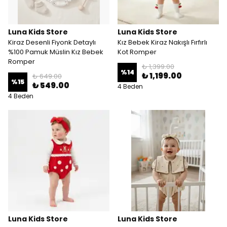
Luna Kids Store
Luna Kids Store
Kiraz Desenli Fiyonk Detaylı
Kız Bebek Kiraz Nakışlı Fırfırlı
%100 Pamuk Müslin Kız Bebek
Kot Romper
Romper
₺ 1,399.00
%
14
₺ 1,199.00
₺ 649.00
%
15
₺ 549.00
4 Beden
4 Beden
Luna Kids Store
Luna Kids Store