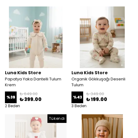
Luna Kids Store
Luna Kids Store
Papatya Yaka Dantelli Tulum
Organik Gökkuşağı Desenli
Krem
Tulum
₺ 649.00
₺ 349.00
%
39
%
43
₺ 399.00
₺ 199.00
2 Beden
3 Beden
Tükendi