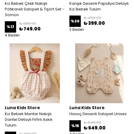
Kız Bebek Çilek Nakışlı
Karışık Desenli Papatya Detaylı
Pötikareli Salopet & Tişört Set -
Kız Bebek Tulum
Somon
₺ 499.00
%
20
₺ 399.00
₺ 899.00
%
17
₺ 749.00
3 Beden
4 Beden
Luna Kids Store
Luna Kids Store
Kız Bebek Mantar Nakışlı
Havuç Desenli Salopet Unisex
Dantel Detaylı Fırfırlı Askılı
₺ 649.00
Tulum
%
15
₺ 549.00
₺ 499.00