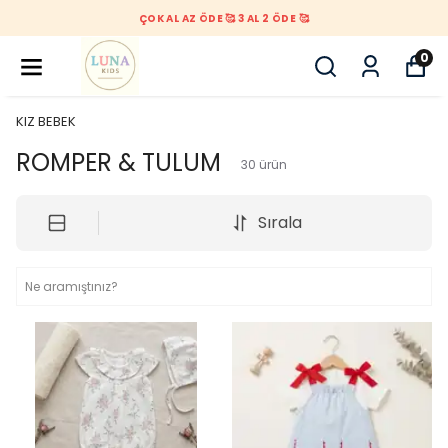
ÇOK AL AZ ÖDE 🥰 3 AL 2 ÖDE 🥰
0
KIZ BEBEK
ROMPER & TULUM
30
ürün
Sırala