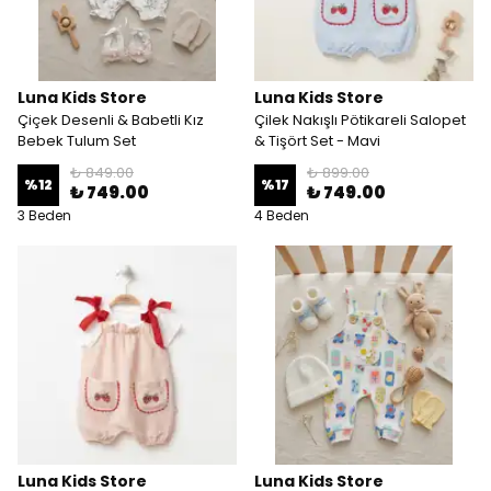
Luna Kids Store
Luna Kids Store
Çiçek Desenli & Babetli Kız
Çilek Nakışlı Pötikareli Salopet
Bebek Tulum Set
& Tişört Set - Mavi
₺ 849.00
₺ 899.00
%
12
%
17
₺ 749.00
₺ 749.00
3 Beden
4 Beden
Luna Kids Store
Luna Kids Store