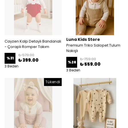
Luna Kids Store
Cayzen Kalp Detaylı Bandanalı
Premium Triko Salopet Tulum
- Çoraplı Romper Takım
Nakışlı
₺ 579.00
%
31
₺ 759.00
₺ 399.00
%
26
₺ 559.00
3 Beden
3 Beden
Tükendi