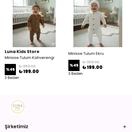
Luna Kids Store
Minisse Tulum Ekru
Minisse Tulum Kahverengi
₺ 359.00
%
45
₺ 359.00
₺ 199.00
%
45
₺ 199.00
3 Beden
3 Beden
Şirketimiz