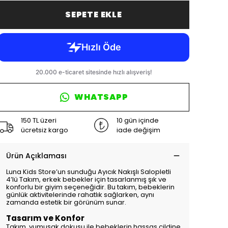
SEPETE EKLE
WHATSAPP
150 TL üzeri
10 gün içinde
ücretsiz kargo
iade değişim
Ürün Açıklaması
Luna Kids Store’un sunduğu Ayıcık Nakışlı Salopletli
4’lü Takım, erkek bebekler için tasarlanmış şık ve
konforlu bir giyim seçeneğidir. Bu takım, bebeklerin
günlük aktivitelerinde rahatlık sağlarken, aynı
zamanda estetik bir görünüm sunar.
Tasarım ve Konfor
Takım, yumuşak dokusu ile bebeklerin hassas cildine