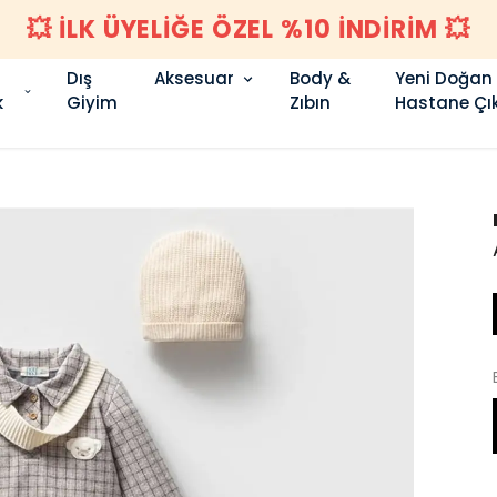
💥 İLK ÜYELİĞE ÖZEL %10 İNDİRİM 💥
Dış
Aksesuar
Body &
Yeni Doğan
k
Giyim
Zıbın
Hastane Çık