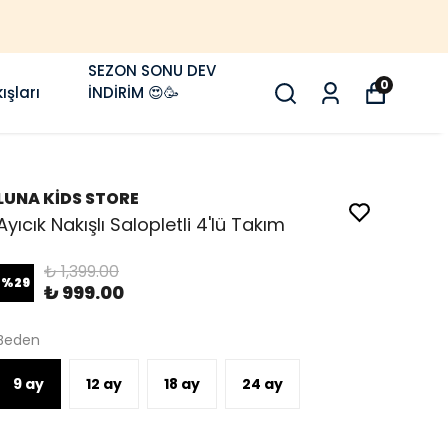
SEZON SONU DEV
0
ışları
İNDİRİM 😍🥳
LUNA KİDS STORE
Ayıcık Nakışlı Salopletli 4'lü Takım
₺ 1,399.00
%
29
₺ 999.00
Beden
9 ay
12 ay
18 ay
24 ay