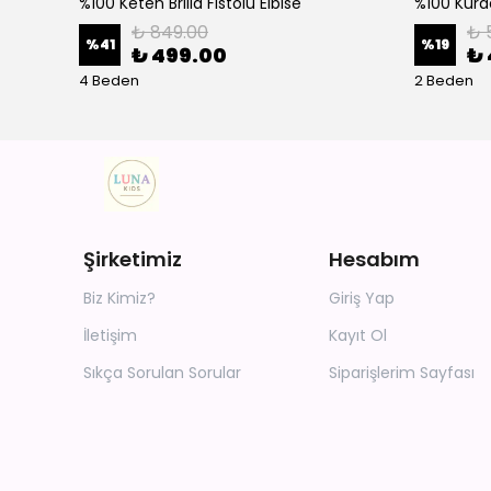
%100 Keten Brilla Fistolu Elbise
%100 Kurd
₺ 849.00
₺ 
%
41
%
19
₺ 499.00
₺ 
4 Beden
2 Beden
Şirketimiz
Hesabım
Biz Kimiz?
Giriş Yap
İletişim
Kayıt Ol
Sıkça Sorulan Sorular
Siparişlerim Sayfası