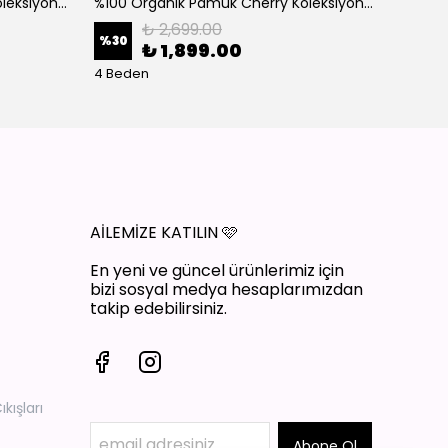
%100 Organik Pamuk Cherry Koleksiyon 3'lü Takım Bordo
%100 Organik Pamuk Cherry Koleksiyon 3'lü Takım Ekru
₺ 2,699.00
%
30
%
30
₺ 1,899.00
4 Beden
4 Bede
AİLEMİZE KATILIN
🩷
En yeni ve güncel ürünlerimiz için
bizi sosyal medya hesaplarımızdan
takip edebilirsiniz.
ışları
Abone Ol