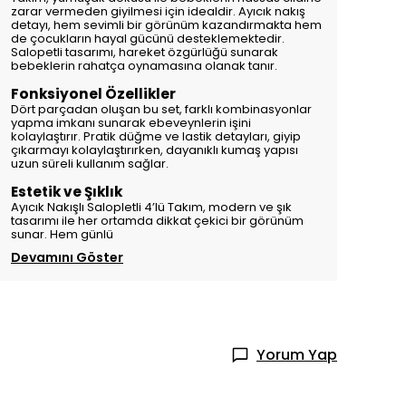
zarar vermeden giyilmesi için idealdir. Ayıcık nakış
detayı, hem sevimli bir görünüm kazandırmakta hem
de çocukların hayal gücünü desteklemektedir.
Salopetli tasarımı, hareket özgürlüğü sunarak
bebeklerin rahatça oynamasına olanak tanır.
Fonksiyonel Özellikler
Dört parçadan oluşan bu set, farklı kombinasyonlar
yapma imkanı sunarak ebeveynlerin işini
kolaylaştırır. Pratik düğme ve lastik detayları, giyip
çıkarmayı kolaylaştırırken, dayanıklı kumaş yapısı
uzun süreli kullanım sağlar.
Estetik ve Şıklık
Ayıcık Nakışlı Salopletli 4’lü Takım, modern ve şık
tasarımı ile her ortamda dikkat çekici bir görünüm
sunar. Hem günlü
Devamını Göster
Yorum Yap