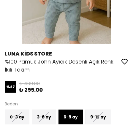
LUNA KİDS STORE
%100 Pamuk John Ayıcık Desenli Açık Renk
İkili Takım
₺ 409.00
%
27
₺ 299.00
Beden
0-3 ay
3-6 ay
6-9 ay
9-12 ay