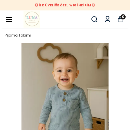
💥 İLK ÜYELİĞE ÖZEL %10 İNDİRİM 💥
0
Pijama Takımı