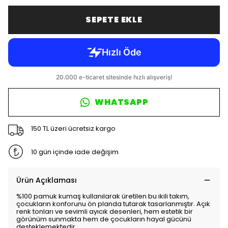
SEPETE EKLE
WHATSAPP
150 TL üzeri ücretsiz kargo
10 gün içinde iade değişim
Ürün Açıklaması
%100 pamuk kumaş kullanılarak üretilen bu ikili takım,
çocukların konforunu ön planda tutarak tasarlanmıştır. Açık
renk tonları ve sevimli ayıcık desenleri, hem estetik bir
görünüm sunmakta hem de çocukların hayal gücünü
desteklemektedir.