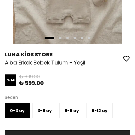
LUNA KİDS STORE
Alba Erkek Bebek Tulum - Yeşil
₺ 699.00
%
14
₺ 599.00
Beden
0-3 ay
3-6 ay
6-9 ay
9-12 ay