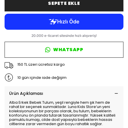
SEPETE EKLE
WHATSAPP
150 TL üzeri ücretsiz kargo
10 gün içinde iade değişim
Ürün Açıklaması
Alba Erkek Bebek Tulum, yeşil rengiyle hem şık hem de
rahat bir seçenek sunmaktadır. Luna Kids Store’un yeni
koleksiyonunun bir parçası olarak, bu tulum, bebeklerin
konforunu ön planda tutarak tasarlanmıştır. Yüksek kaliteli
pamuklu kumaşı, cilde dost yapısıyla bebeklerin hassas
ciltlerine zarar vermeden gün boyu rahatlık sağlar.