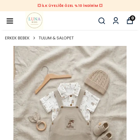
💥 İLK ÜYELİĞE ÖZEL %10 İNDİRİM 💥
0
ERKEK BEBEK
TULUM & SALOPET