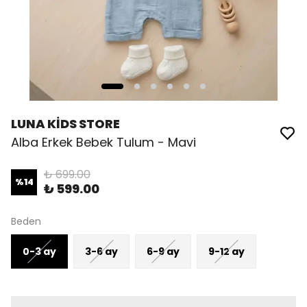
LUNA KİDS STORE
Alba Erkek Bebek Tulum - Mavi
₺ 699.00
%
14
₺ 599.00
Beden
0-3 ay
3-6 ay
6-9 ay
9-12 ay