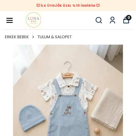
💥 İLK ÜYELİĞE ÖZEL %10 İNDİRİM 💥
0
ERKEK BEBEK
TULUM & SALOPET