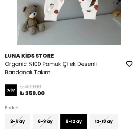
LUNA KİDS STORE
Organic %100 Pamuk Çilek Desenli
Bandanalı Takım
₺ 409.00
%
37
₺ 259.00
Beden
3-6 ay
6-9 ay
9-12 ay
12-18 ay