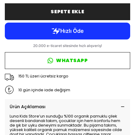
SEPETE EKLE
WHATSAPP
150 TL üzeri ücretsiz kargo
10 gün içinde iade değişim
Ürün Açıklaması
Luna Kids Store’un sunduğu %100 organik pamuklu çilek
desenli bandanalı takım, çocuklar için hem konforlu hem
de şık bir uyku deneyimi sunmaktadır. Bu pijama takımı,
yüksek kaliteli organik pamuk malzemesi sayesinde cilde
dost bir yapıdadır. Çocukların hassas ciltlerine zarar