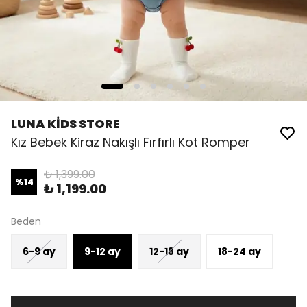
LUNA KİDS STORE
Kız Bebek Kiraz Nakışlı Fırfırlı Kot Romper
₺ 1,399.00
%
14
₺ 1,199.00
Beden
6-9 ay
9-12 ay
12-18 ay
18-24 ay