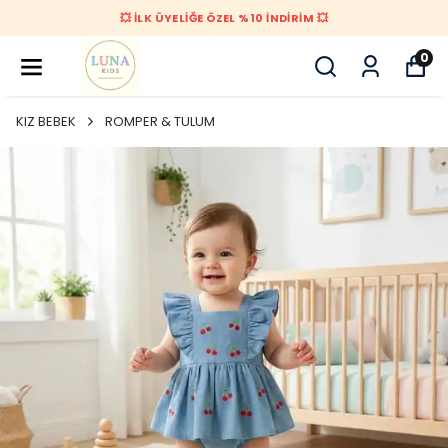
💥 İLK ÜYELİĞE ÖZEL %10 İNDİRİM 💥
0
KIZ BEBEK
ROMPER & TULUM