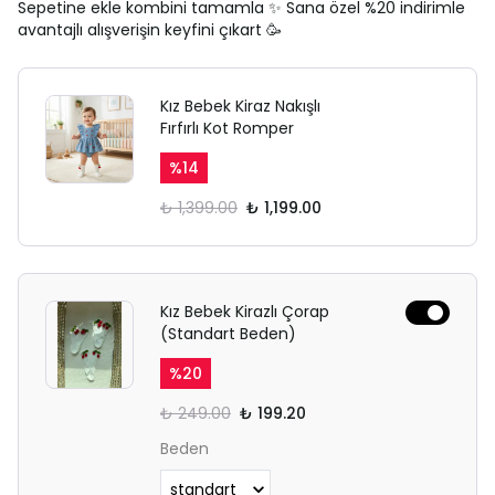
Sepetine ekle kombini tamamla ✨ Sana özel %20 indirimle
avantajlı alışverişin keyfini çıkart 🥳
Kız Bebek Kiraz Nakışlı
Fırfırlı Kot Romper
%
14
₺ 1,399.00
₺ 1,199.00
Kız Bebek Kirazlı Çorap
(Standart Beden)
%
20
₺ 249.00
₺ 199.20
Beden