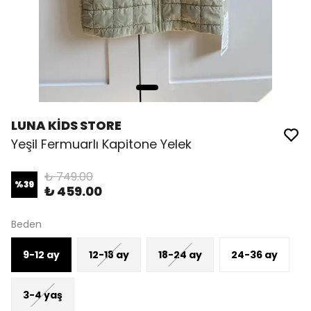
LUNA KİDS STORE
Yeşil Fermuarlı Kapitone Yelek
₺ 749.00
%
39
₺ 459.00
Beden
9-12 ay
12-18 ay
18-24 ay
24-36 ay
3-4 yaş