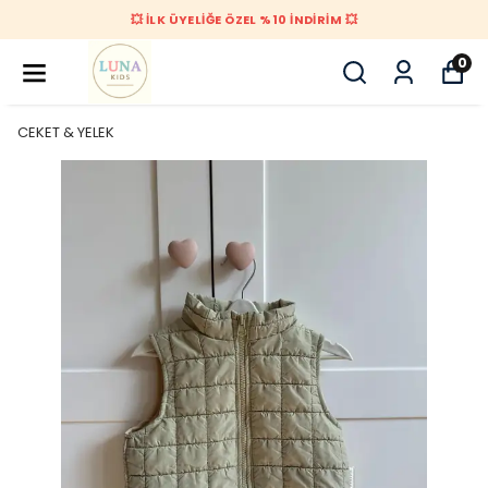
💥 İLK ÜYELİĞE ÖZEL %10 İNDİRİM 💥
0
CEKET & YELEK