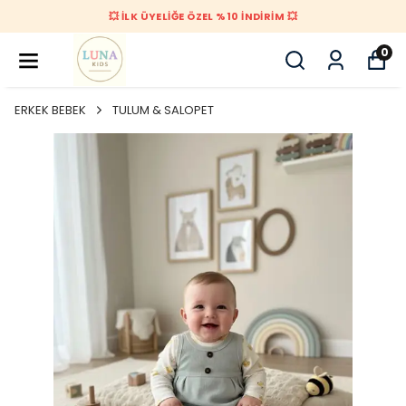
💥 İLK ÜYELİĞE ÖZEL %10 İNDİRİM 💥
0
ERKEK BEBEK
TULUM & SALOPET