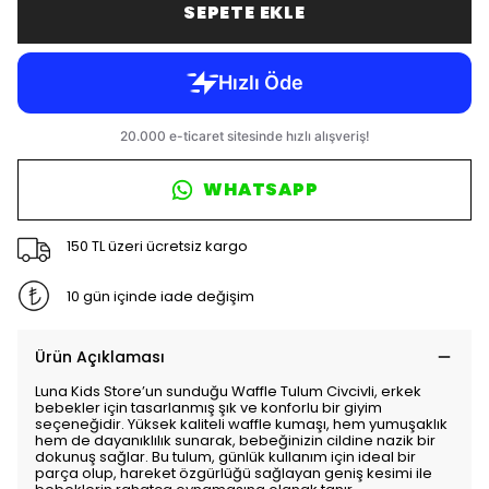
SEPETE EKLE
WHATSAPP
150 TL üzeri ücretsiz kargo
10 gün içinde iade değişim
Ürün Açıklaması
Luna Kids Store’un sunduğu Waffle Tulum Civcivli, erkek
bebekler için tasarlanmış şık ve konforlu bir giyim
seçeneğidir. Yüksek kaliteli waffle kumaşı, hem yumuşaklık
hem de dayanıklılık sunarak, bebeğinizin cildine nazik bir
dokunuş sağlar. Bu tulum, günlük kullanım için ideal bir
parça olup, hareket özgürlüğü sağlayan geniş kesimi ile