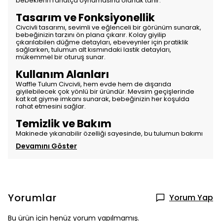
bebeklerin rahatça oynamasına olanak tanır.
Tasarım ve Fonksiyonellik
Civcivli tasarımı, sevimli ve eğlenceli bir görünüm sunarak,
bebeğinizin tarzını ön plana çıkarır. Kolay giyilip
çıkarılabilen düğme detayları, ebeveynler için pratiklik
sağlarken, tulumun alt kısmındaki lastik detayları,
mükemmel bir oturuş sunar.
Kullanım Alanları
Waffle Tulum Civcivli, hem evde hem de dışarıda
giyilebilecek çok yönlü bir üründür. Mevsim geçişlerinde
kat kat giyme imkanı sunarak, bebeğinizin her koşulda
rahat etmesini sağlar.
Temizlik ve Bakım
Makinede yıkanabilir özelliği sayesinde, bu tulumun bakımı
Devamını Göster
Yorumlar
Yorum Yap
Bu ürün için henüz yorum yapılmamış.