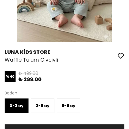
LUNA KİDS STORE
Waffle Tulum Civcivli
₺ 499.00
%
40
₺ 299.00
Beden
0-3 ay
3-6 ay
6-9 ay