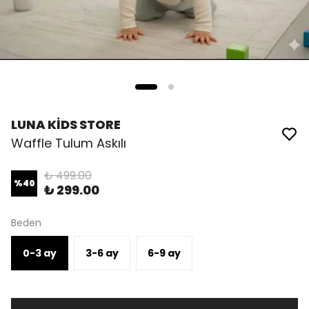
LUNA KİDS STORE
Waffle Tulum Askılı
₺ 499.00
%
40
₺ 299.00
Beden
0-3 ay
3-6 ay
6-9 ay