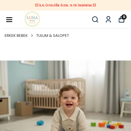
💥 İLK ÜYELİĞE ÖZEL %10 İNDİRİM 💥
0
ERKEK BEBEK
TULUM & SALOPET