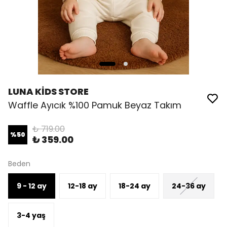
LUNA KİDS STORE
Waffle Ayıcık %100 Pamuk Beyaz Takım
₺ 719.00
%
50
₺ 359.00
Beden
9 - 12 ay
12-18 ay
18-24 ay
24-36 ay
3-4 yaş