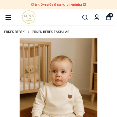
💥 İLK ÜYELİĞE ÖZEL %10 İNDİRİM 💥
0
ERKEK BEBEK
ERKEK BEBEK TAKIMLAR