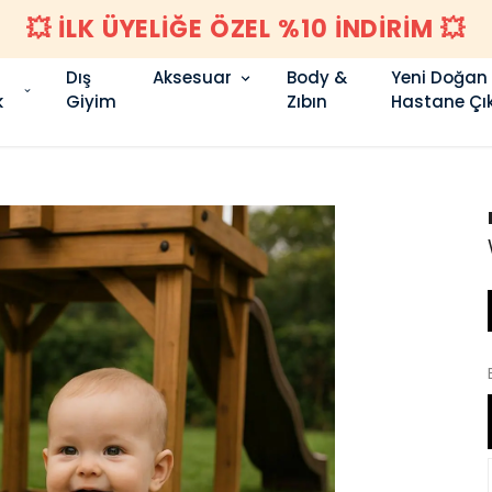
1500 TL
Dış
Aksesuar
Body &
Yeni Doğan
k
Giyim
Zıbın
Hastane Çık