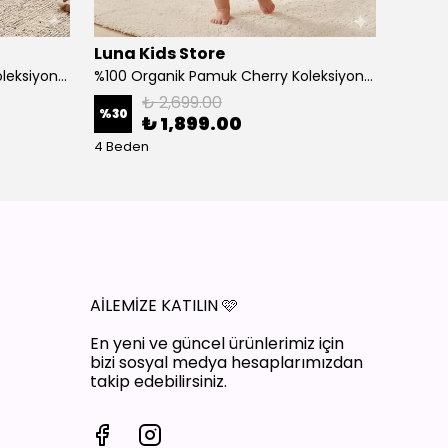
Luna Kids Store
Luna 
%100 Organik Pamuk Cherry Koleksiyon 3'lü Takım Bordo
%100 Organik Pamuk Cherry Koleksiyon 3'lü Takım Ekru
₺ 2,699.00
%
30
%
30
₺ 1,899.00
4 Beden
4 Bede
AİLEMİZE KATILIN
🩷
En yeni ve güncel ürünlerimiz için
bizi sosyal medya hesaplarımızdan
takip edebilirsiniz.