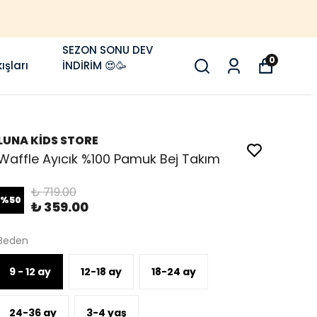
 VE ÜZERI KARGO ÜCRETSIZ 🚚
SEZON SONU DEV
0
ışları
İNDİRİM 😍🥳
LUNA KİDS STORE
Waffle Ayıcık %100 Pamuk Bej Takım
₺ 719.00
%
50
₺ 359.00
Beden
9 - 12 ay
12-18 ay
18-24 ay
24-36 ay
3-4 yaş