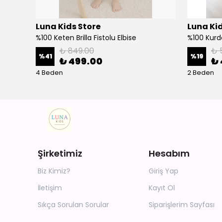
Luna Kids Store
Luna Kid
%100 Keten Brilla Fistolu Elbise
%100 Kurd
₺ 849.00
₺ 
%
41
%
19
₺ 499.00
₺ 
4 Beden
2 Beden
Şirketimiz
Hesabım
Biz Kimiz?
Giriş Yap
İletişim
Kayıt Ol
Sıkça Sorulan Sorular
Siparişlerim Sayfası