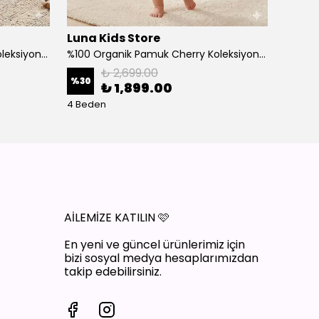
Luna Kids Store
Luna 
%100 Organik Pamuk Cherry Koleksiyon 3'lü Takım Bordo
%100 Organik Pamuk Cherry Koleksiyon 3'lü Takım Ekru
₺ 2,699.00
%
30
%
30
₺ 1,899.00
4 Beden
4 Bede
AİLEMİZE KATILIN
🩷
En yeni ve güncel ürünlerimiz için
bizi sosyal medya hesaplarımızdan
takip edebilirsiniz.