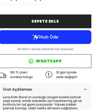
SEPETE EKLE
WHATSAPP
150 TL üzeri
10 gün içinde
ücretsiz kargo
iade değişim
Ürün Açıklaması
Luna Kids Store’un sunduğu slogan baskılı pamuk
yeşil sweat, erkek bebekler için tasarlanmış şık ve
konforlu bir üst giyim parçasıdır. Yüksek kaliteli
pamuk kumaşı, cildin nefes almasını sağlarken,