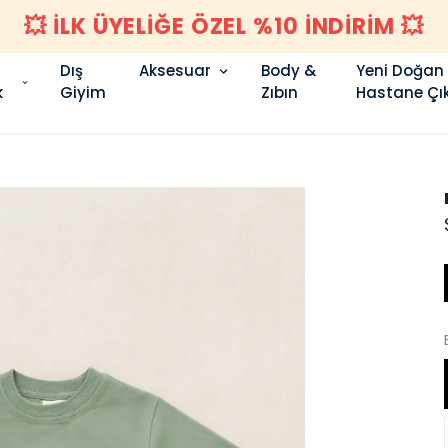
💥 İLK ÜYELİĞE ÖZEL %10 İNDİRİM 💥
Dış
Aksesuar
Body &
Yeni Doğan
k
Giyim
Zıbın
Hastane Çık