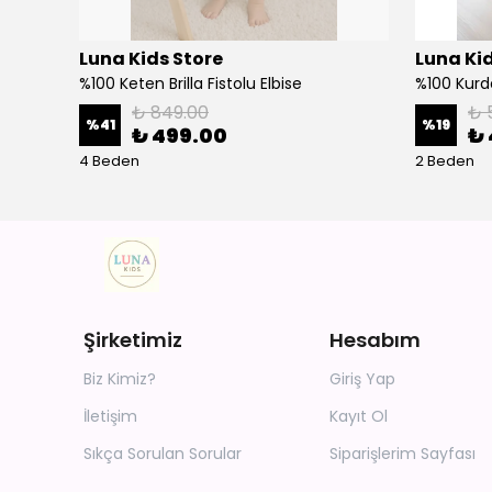
Luna Kids Store
Luna Kid
%100 Keten Brilla Fistolu Elbise
%100 Kurd
₺ 849.00
₺ 
%
41
%
19
₺ 499.00
₺ 
4 Beden
2 Beden
Şirketimiz
Hesabım
Biz Kimiz?
Giriş Yap
İletişim
Kayıt Ol
Sıkça Sorulan Sorular
Siparişlerim Sayfası