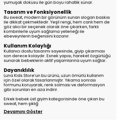
yumuşak dokusu ile gün boyu rahatlık sunar.
Tasarım ve Fonksiyonellik
Bu sweat, modern bir görünüm sunan slogan baskısı
ile dikkat çekmektedir. Yeşil rengi, hem canlı hem de
göz alıcı bir seçenek olarak öne çıkarken, farklı
kombinlerle uyum sağlama yeteneği ile
ebeveynlerin beğenisini kazanır.
Kullanım Kolaylığı
Kullanıcı dostu tasarımı sayesinde, giyip çıkarması
son derece kolaydır. Esnek yapısı, hareket özgürlüğü
sunarak bebeklerin aktif yaşamlarına uyum sağlar.
Dayanıklılık
Luna Kids Store’un bu ürünü, uzun ömürlü kullanım
için özel olarak tasarlanmıştır. Yıkama sonrası
formunu koruyarak, renk solması ve deformasyon
gibi sorunları en aza indirir.
Erkek bebek üst giyim kategorisinde öne çıkan bu
sweat, hem şıklığ
Devamını Göster