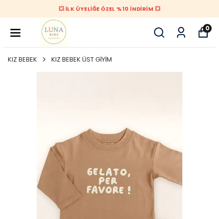
💥 İLK ÜYELİĞE ÖZEL %10 İNDİRİM 💥
0
KIZ BEBEK
KIZ BEBEK ÜST GİYİM