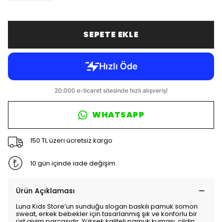
SEPETE EKLE
WHATSAPP
150 TL üzeri ücretsiz kargo
10 gün içinde iade değişim
Ürün Açıklaması
Luna Kids Store’un sunduğu slogan baskılı pamuk somon
sweat, erkek bebekler için tasarlanmış şık ve konforlu bir
üst giyim parçasıdır. Yüksek kaliteli pamuk kumaşı, cildin