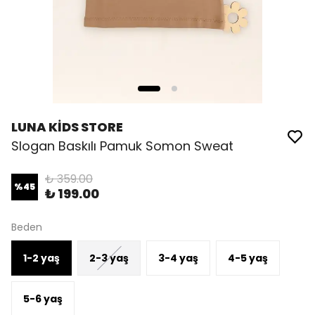
LUNA KİDS STORE
Slogan Baskılı Pamuk Somon Sweat
₺ 359.00
%
45
₺ 199.00
Beden
1-2 yaş
2-3 yaş
3-4 yaş
4-5 yaş
5-6 yaş