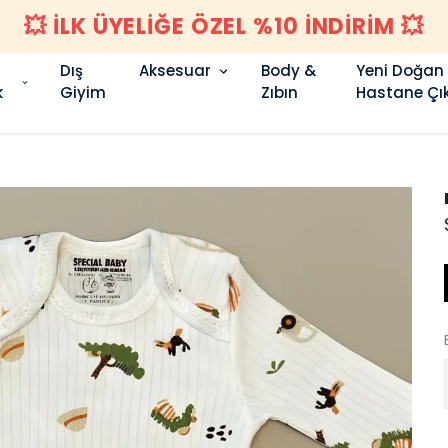
💥 İLK ÜYELİĞE ÖZEL %10 İNDİRİM 💥
Dış
Aksesuar
Body &
Yeni Doğan
k
Giyim
Zıbın
Hastane Çık