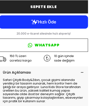
SEPETE EKLE
WHATSAPP
150 TL üzeri
10 gün içinde
ücretsiz kargo
iade değişim
Ürün Açıklaması
Safari Çıtçıtlı Body&Zıbın, çocuk giyimi alanında
yenilikçi bir tasarım sunarak, hem konfor hem de
şıklığı bir araya getiriyor. Luna Kids Store tarafından
üretilen bu ürün, yüksek kaliteli kumaş yapısı
sayesinde cilde dost bir deneyim sağlar. Çıtçıtlı
tasarımı, giyip çıkarmayı kolaylaştırırken, ebeveynler
için pratik bir kullanım sunar.