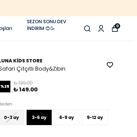
SEZON SONU DEV
0
ışları
İNDİRİM 😍🥳
LUNA KİDS STORE
Safari Çıtçıtlı Body&Zıbın
₺ 199.00
%
25
₺ 149.00
Beden
0-3 ay
3-6 ay
6-9 ay
9-12 ay