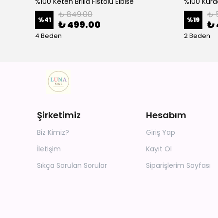
%100 Keten Brilla Fistolu Elbise
%100 Kurd
₺ 849.00
₺ 
%
41
%
19
₺ 499.00
₺ 
4 Beden
2 Beden
Şirketimiz
Hesabım
Biz Kimiz?
Giriş Yap
İletişim
Kayıt Ol
Sıkça Sorulan Sorular
Siparişlerim Sayfası