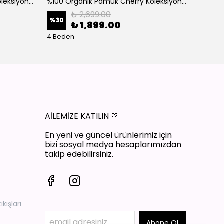
%100 Organik Pamuk Cherry Koleksiyon 3'lü Takım Bordo
%100 Organik Pamuk Cherry Koleksiyon 3'lü Takım Ekru
₺ 2,699.00
%
30
%
30
₺ 1,899.00
4 Beden
4 Bede
AİLEMİZE KATILIN
🩷
En yeni ve güncel ürünlerimiz için
bizi sosyal medya hesaplarımızdan
takip edebilirsiniz.
ışları
Abone Ol