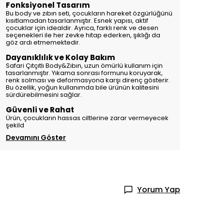
Fonksiyonel Tasarım
Bu body ve zıbın seti, çocukların hareket özgürlüğünü
kısıtlamadan tasarlanmıştır. Esnek yapısı, aktif
çocuklar için idealdir. Ayrıca, farklı renk ve desen
seçenekleri ile her zevke hitap ederken, şıklığı da
göz ardı etmemektedir.
Dayanıklılık ve Kolay Bakım
Safari Çıtçıtlı Body&Zıbın, uzun ömürlü kullanım için
tasarlanmıştır. Yıkama sonrası formunu koruyarak,
renk solması ve deformasyona karşı direnç gösterir.
Bu özellik, yoğun kullanımda bile ürünün kalitesini
sürdürebilmesini sağlar.
Güvenli ve Rahat
Ürün, çocukların hassas ciltlerine zarar vermeyecek
şekild
Devamını Göster
Yorum Yap