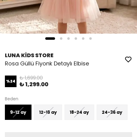
LUNA KİDS STORE
Rosa Güllü Fiyonk Detaylı Elbise
₺ 1,699.00
%
24
₺ 1,299.00
Beden
9-12 ay
12-18 ay
18-24 ay
24-36 ay