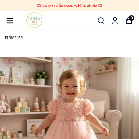
💥 İLK ÜYELİĞE ÖZEL %10 İNDİRİM 💥
0
ELBİSELER