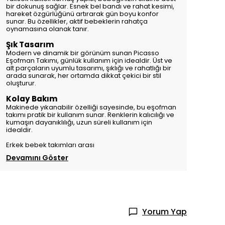
bir dokunuş sağlar. Esnek bel bandı ve rahat kesimi,
hareket özgürlüğünü artırarak gün boyu konfor
sunar. Bu özellikler, aktif bebeklerin rahatça
oynamasına olanak tanır.
Şık Tasarım
Modern ve dinamik bir görünüm sunan Picasso
Eşofman Takımı, günlük kullanım için idealdir. Üst ve
alt parçaların uyumlu tasarımı, şıklığı ve rahatlığı bir
arada sunarak, her ortamda dikkat çekici bir stil
oluşturur.
Kolay Bakım
Makinede yıkanabilir özelliği sayesinde, bu eşofman
takımı pratik bir kullanım sunar. Renklerin kalıcılığı ve
kumaşın dayanıklılığı, uzun süreli kullanım için
idealdir.
Erkek bebek takımları arası
Devamını Göster
Yorum Yap