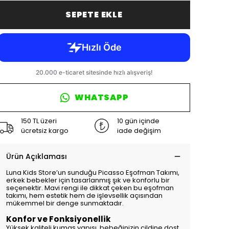
SEPETE EKLE
WHATSAPP
150 TL üzeri
10 gün içinde
ücretsiz kargo
iade değişim
Ürün Açıklaması
Luna Kids Store’un sunduğu Picasso Eşofman Takımı,
erkek bebekler için tasarlanmış şık ve konforlu bir
seçenektir. Mavi rengi ile dikkat çeken bu eşofman
takımı, hem estetik hem de işlevsellik açısından
mükemmel bir denge sunmaktadır.
Konfor ve Fonksiyonellik
Yüksek kaliteli kumaş yapısı, bebeğinizin cildine dost