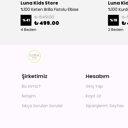
Luna Kids Store
Luna Kid
%100 Keten Brilla Fistolu Elbise
%100 Kurd
₺ 849.00
₺ 
%
41
%
19
₺ 499.00
₺ 
4 Beden
2 Beden
Şirketimiz
Hesabım
Biz Kimiz?
Giriş Yap
İletişim
Kayıt Ol
Sıkça Sorulan Sorular
Siparişlerim Sayfası