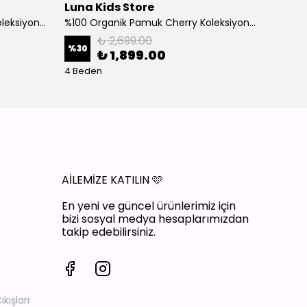
Luna Kids Store
Luna 
%100 Organik Pamuk Cherry Koleksiyon 3'lü Takım Bordo
%100 Organik Pamuk Cherry Koleksiyon 3'lü Takım Ekru
₺ 2,699.00
%
30
%
30
₺ 1,899.00
4 Beden
4 Bede
AİLEMİZE KATILIN
🩷
En yeni ve güncel ürünlerimiz için
bizi sosyal medya hesaplarımızdan
takip edebilirsiniz.
ışları