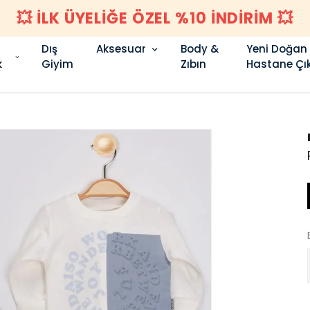
💥 İLK ÜYELİĞE ÖZEL %10 İNDİRİM 💥
Dış
Aksesuar
Body &
Yeni Doğan
k
Giyim
Zıbın
Hastane Çık