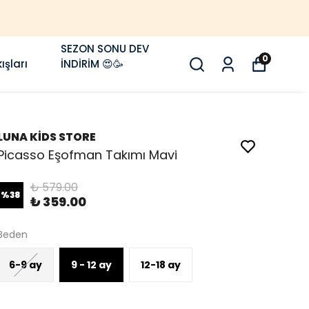
SEZON SONU DEV
0
ışları
İNDİRİM 😍🥳
LUNA KİDS STORE
Picasso Eşofman Takımı Mavi
₺ 579.00
%
38
₺ 359.00
Beden
6-9 ay
9 - 12 ay
12-18 ay