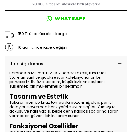
WHATSAPP
150 TL üzeri ücretsiz kargo
10 gün içinde iade değişim
Ürün Açıklaması
Pembe Kirazlı Parıltılı 2’li Kız Bebek Tokası, Luna Kids
Store’un zarif ve şık aksesuar koleksiyonunun bir
parçasıdır. Bu özel tasarım, küçük kızların saçlarını
süslemek için mükemmel bir seçimdir.
Tasarım ve Estetik
Tokalar, pembe kiraz temasıyla bezenmiş olup, parıltılı
detayları sayesinde her kıyafete uyum sağlar. Yumuşak
dokusu ve hafif yapısı, bebeklerin hassas saçlarına zarar
vermeden güvenli bir kullanım sunar.
Fonksiyonel Özellikler
İki adet tokadan oluşan set, farklı stiller yaratma imkanı