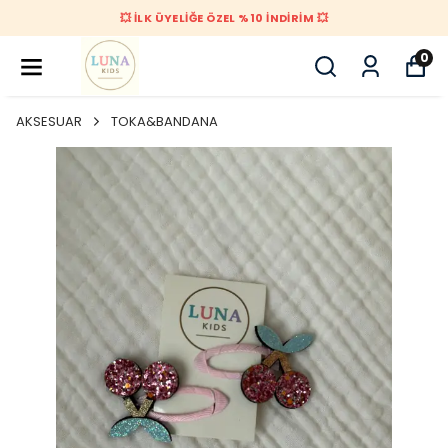
💥 İLK ÜYELİĞE ÖZEL %10 İNDİRİM 💥
0
AKSESUAR
TOKA&BANDANA