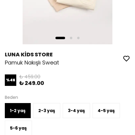
LUNA KİDS STORE
Pamuk Nakışlı Sweat
₺ 459.00
%
46
₺ 249.00
Beden
1-2 yaş
2-3 yaş
3-4 yaş
4-5 yaş
5-6 yaş