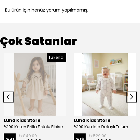
Bu ürün için henüz yorum yapılmamış.
Çok Satanlar
Tükendi
Luna Kids Store
Luna Kids Store
%100 Keten Brilla Fistolu Elbise
%100 Kurdele Detaylı Tulum
₺ 849.00
₺ 529.00
%
41
%
19