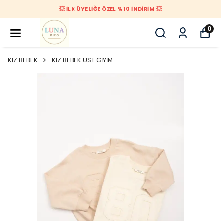
💥 İLK ÜYELİĞE ÖZEL %10 İNDİRİM 💥
0
KIZ BEBEK
KIZ BEBEK ÜST GİYİM