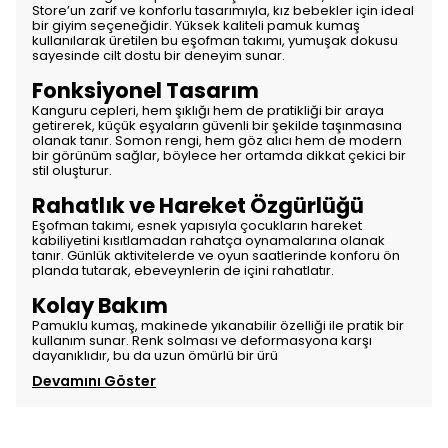
Store’un zarif ve konforlu tasarımıyla, kız bebekler için ideal
bir giyim seçeneğidir. Yüksek kaliteli pamuk kumaş
kullanılarak üretilen bu eşofman takımı, yumuşak dokusu
sayesinde cilt dostu bir deneyim sunar.
Fonksiyonel Tasarım
Kanguru cepleri, hem şıklığı hem de pratikliği bir araya
getirerek, küçük eşyaların güvenli bir şekilde taşınmasına
olanak tanır. Somon rengi, hem göz alıcı hem de modern
bir görünüm sağlar, böylece her ortamda dikkat çekici bir
stil oluşturur.
Rahatlık ve Hareket Özgürlüğü
Eşofman takımı, esnek yapısıyla çocukların hareket
kabiliyetini kısıtlamadan rahatça oynamalarına olanak
tanır. Günlük aktivitelerde ve oyun saatlerinde konforu ön
planda tutarak, ebeveynlerin de içini rahatlatır.
Kolay Bakım
Pamuklu kumaş, makinede yıkanabilir özelliği ile pratik bir
kullanım sunar. Renk solması ve deformasyona karşı
dayanıklıdır, bu da uzun ömürlü bir ürü
Devamını Göster