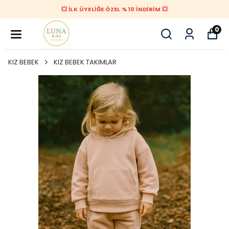
💥 İLK ÜYELİĞE ÖZEL %10 İNDİRİM 💥
0
KIZ BEBEK
KIZ BEBEK TAKIMLAR