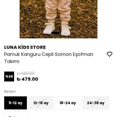
LUNA KİDS STORE
Pamuk Kanguru Cepli Somon Eşofman
Takımı
₺ 599.00
%
20
₺ 479.00
Beden
9-12 ay
12-18 ay
18-24 ay
24-36 ay