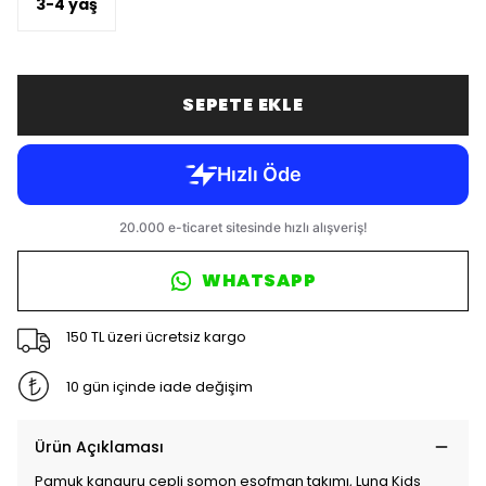
3-4 yaş
SEPETE EKLE
WHATSAPP
150 TL üzeri ücretsiz kargo
10 gün içinde iade değişim
Ürün Açıklaması
Pamuk kanguru cepli somon eşofman takımı, Luna Kids