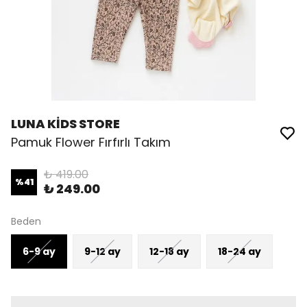
LUNA KİDS STORE
Pamuk Flower Fırfırlı Takım
₺ 419.00
%
41
₺ 249.00
Beden
6-9 ay
9-12 ay
12-18 ay
18-24 ay