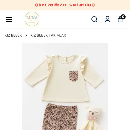
💥 İLK ÜYELİĞE ÖZEL %10 İNDİRİM 💥
0
KIZ BEBEK
KIZ BEBEK TAKIMLAR