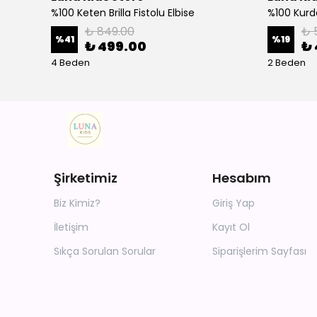
%100 Keten Brilla Fistolu Elbise
%100 Kurd
₺ 849.00
₺ 
%
41
%
19
₺ 499.00
₺ 
4 Beden
2 Beden
Şirketimiz
Hesabım
Biz Kimiz?
Giriş Yap
İletişim
Kayıt Ol
Sıkça Sorulan Sorular
Siparişlerim Sayfası