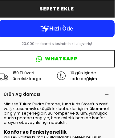
SEPETE EKLE
WHATSAPP
150 TL üzeri
10 gün içinde
ücretsiz kargo
iade değişim
Ürün Açıklaması
Minisse Tulum Pudra Pembe, Luna Kids Store’un zarif
ve şık tasarımıyla, küçük kız bebekler için mükemmel
bir giyim seçeneğidir. Bu romper ve tulum, yumuşak
pudra pembe rengiyle, hem estetik hem de konfor
arayan ebeveynler için idealdir.
Konfor ve Fonksiyonellik
Yüksek kaliteli kumaş kullanılarak üretilen bu ürün,