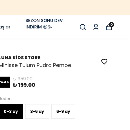

SEZON SONU DEV
0
ışları
İNDİRİM 😍🥳
LUNA KİDS STORE
Minisse Tulum Pudra Pembe
₺ 359.00
%
45
₺ 199.00
Beden
0-3 ay
3-6 ay
6-9 ay