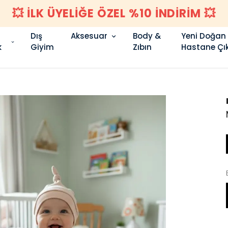
1500 TL VE ÜZERI KARGO ÜCRETSIZ 
Dış
Aksesuar
Body &
Yeni Doğan
k
Giyim
Zıbın
Hastane Çık