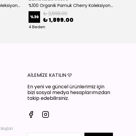
%100 Organik Pamuk Cherry Koleksiyon 3'lü Takım Bordo
%100 Organik Pamuk Cherry Koleksiyon 3'lü Takım Ekru
₺ 2,699.00
%
30
%
30
₺ 1,899.00
4 Beden
4 Bede
AİLEMİZE KATILIN
🩷
En yeni ve güncel ürünlerimiz için
bizi sosyal medya hesaplarımızdan
takip edebilirsiniz.
ışları