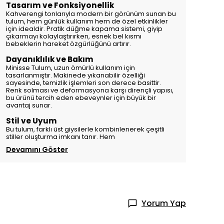
Tasarım ve Fonksiyonellik
Kahverengi tonlarıyla modern bir görünüm sunan bu
tulum, hem günlük kullanım hem de özel etkinlikler
için idealdir. Pratik düğme kapama sistemi, giyip
çıkarmayı kolaylaştırırken, esnek bel kısmı
bebeklerin hareket özgürlüğünü artırır.
Dayanıklılık ve Bakım
Minisse Tulum, uzun ömürlü kullanım için
tasarlanmıştır. Makinede yıkanabilir özelliği
sayesinde, temizlik işlemleri son derece basittir.
Renk solması ve deformasyona karşı dirençli yapısı,
bu ürünü tercih eden ebeveynler için büyük bir
avantaj sunar.
Stil ve Uyum
Bu tulum, farklı üst giysilerle kombinlenerek çeşitli
stiller oluşturma imkanı tanır. Hem
Devamını Göster
Yorum Yap