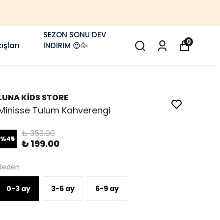
1500 TL VE ÜZERI KARGO ÜCRETSIZ 🚚
SEZON SONU DEV
0
ışları
İNDİRİM 😍🥳
LUNA KİDS STORE
Minisse Tulum Kahverengi
₺ 359.00
%
45
₺ 199.00
Beden
0-3 ay
3-6 ay
6-9 ay