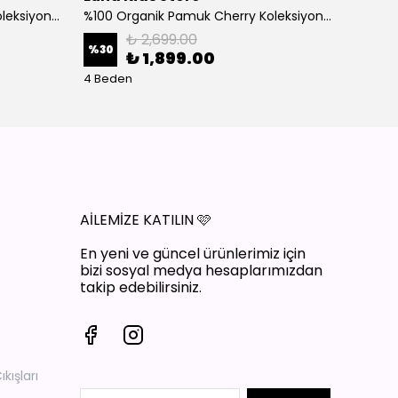
%100 Organik Pamuk Cherry Koleksiyon 3'lü Takım Bordo
%100 Organik Pamuk Cherry Koleksiyon 3'lü Takım Ekru
₺ 2,699.00
%
30
%
30
₺ 1,899.00
4 Beden
4 Bede
AİLEMİZE KATILIN
🩷
En yeni ve güncel ürünlerimiz için
bizi sosyal medya hesaplarımızdan
takip edebilirsiniz.
ışları