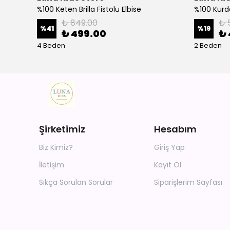
%100 Keten Brilla Fistolu Elbise
%100 Kurd
₺ 849.00
₺ 
%
41
%
19
₺ 499.00
₺ 
4 Beden
2 Beden
Şirketimiz
Hesabım
Biz Kimiz?
Giriş Yap
İletişim
Kayıt Ol
Sıkça Sorulan Sorular
Siparişlerim Sayfası