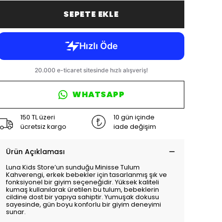
SEPETE EKLE
WHATSAPP
150 TL üzeri
10 gün içinde
ücretsiz kargo
iade değişim
Ürün Açıklaması
Luna Kids Store’un sunduğu Minisse Tulum
Kahverengi, erkek bebekler için tasarlanmış şık ve
fonksiyonel bir giyim seçeneğidir. Yüksek kaliteli
kumaş kullanılarak üretilen bu tulum, bebeklerin
cildine dost bir yapıya sahiptir. Yumuşak dokusu
sayesinde, gün boyu konforlu bir giyim deneyimi
sunar.