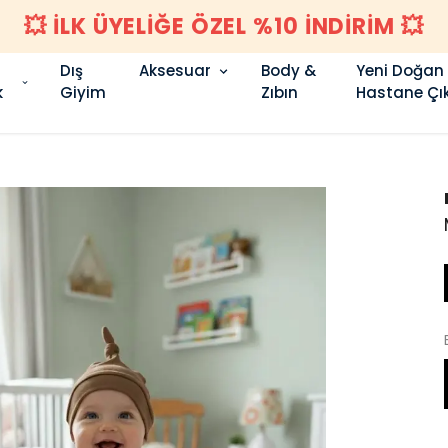
Dış
Aksesuar
Body &
Yeni Doğan
k
Giyim
Zıbın
Hastane Çık