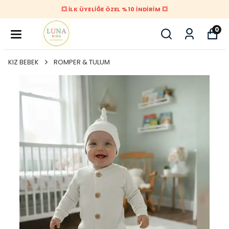
💥 İLK ÜYELİĞE ÖZEL %10 İNDİRİM 💥
0
KIZ BEBEK
ROMPER & TULUM