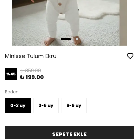
Minisse Tulum Ekru
₺ 359.00
%
45
₺ 199.00
Beden
0-3 ay
3-6 ay
6-9 ay
SEPETE EKLE