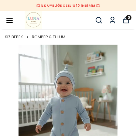
💥 İLK ÜYELİĞE ÖZEL %10 İNDİRİM 💥
0
KIZ BEBEK
ROMPER & TULUM