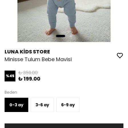
LUNA KİDS STORE
Minisse Tulum Bebe Mavisi
₺ 359.00
%
45
₺ 199.00
Beden
0-3 ay
3-6 ay
6-9 ay