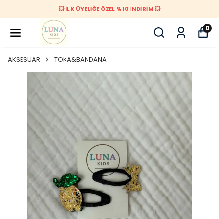
💥 İLK ÜYELİĞE ÖZEL %10 İNDİRİM 💥
0
AKSESUAR
TOKA&BANDANA