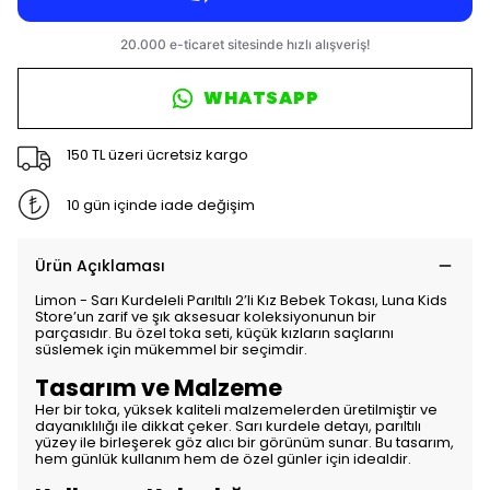
WHATSAPP
150 TL üzeri ücretsiz kargo
10 gün içinde iade değişim
Ürün Açıklaması
Limon - Sarı Kurdeleli Parıltılı 2’li Kız Bebek Tokası, Luna Kids
Store’un zarif ve şık aksesuar koleksiyonunun bir
parçasıdır. Bu özel toka seti, küçük kızların saçlarını
süslemek için mükemmel bir seçimdir.
Tasarım ve Malzeme
Her bir toka, yüksek kaliteli malzemelerden üretilmiştir ve
dayanıklılığı ile dikkat çeker. Sarı kurdele detayı, parıltılı
yüzey ile birleşerek göz alıcı bir görünüm sunar. Bu tasarım,
hem günlük kullanım hem de özel günler için idealdir.