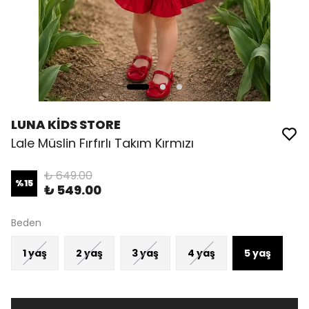
LUNA KİDS STORE
Lale Müslin Fırfırlı Takım Kırmızı
₺ 649.00
%
15
₺ 549.00
Beden
1 yaş
2 yaş
3 yaş
4 yaş
5 yaş