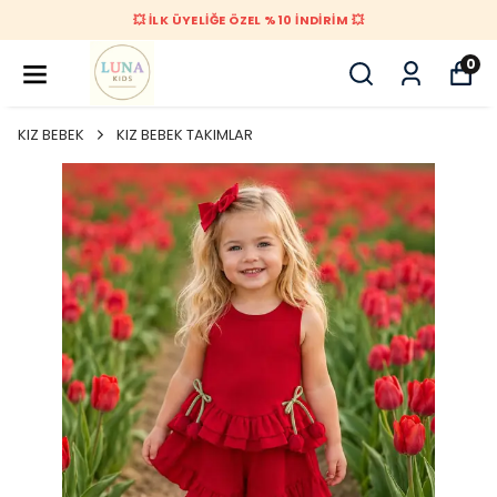
💥 İLK ÜYELİĞE ÖZEL %10 İNDİRİM 💥
0
KIZ BEBEK
KIZ BEBEK TAKIMLAR