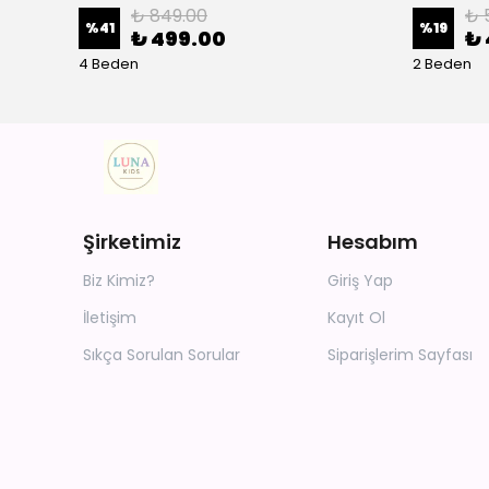
₺ 849.00
₺ 
%
41
%
19
₺ 499.00
₺ 
4 Beden
2 Beden
Şirketimiz
Hesabım
Biz Kimiz?
Giriş Yap
İletişim
Kayıt Ol
Sıkça Sorulan Sorular
Siparişlerim Sayfası