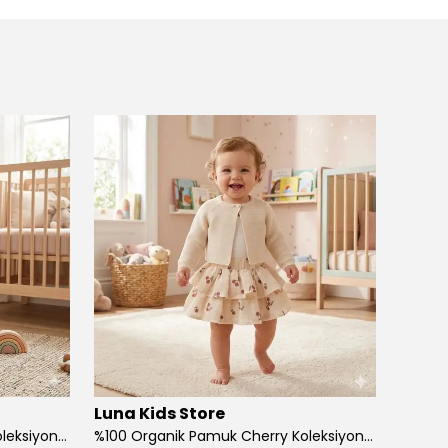
Luna Kids Store
Luna 
%100 Organik Pamuk Cherry Koleksiyon 3'lü Takım Bordo
%100 Organik Pamuk Cherry Koleksiyon 3'lü Takım Ekru