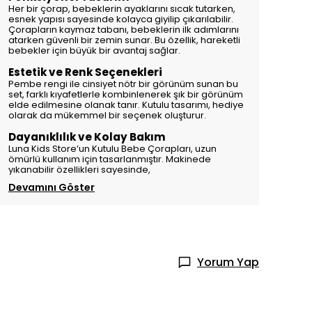
Her bir çorap, bebeklerin ayaklarını sıcak tutarken,
esnek yapısı sayesinde kolayca giyilip çıkarılabilir.
Çorapların kaymaz tabanı, bebeklerin ilk adımlarını
atarken güvenli bir zemin sunar. Bu özellik, hareketli
bebekler için büyük bir avantaj sağlar.
Estetik ve Renk Seçenekleri
Pembe rengi ile cinsiyet nötr bir görünüm sunan bu
set, farklı kıyafetlerle kombinlenerek şık bir görünüm
elde edilmesine olanak tanır. Kutulu tasarımı, hediye
olarak da mükemmel bir seçenek oluşturur.
Dayanıklılık ve Kolay Bakım
Luna Kids Store’un Kutulu Bebe Çorapları, uzun
ömürlü kullanım için tasarlanmıştır. Makinede
yıkanabilir özellikleri sayesinde,
Devamını Göster
Yorum Yap