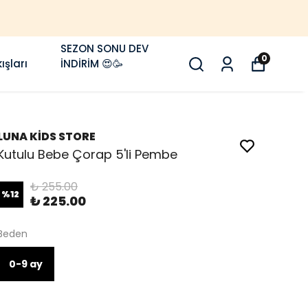
SEZON SONU DEV
0
ışları
İNDİRİM 😍🥳
LUNA KİDS STORE
Kutulu Bebe Çorap 5'li Pembe
₺ 255.00
%
12
₺ 225.00
Beden
0-9 ay