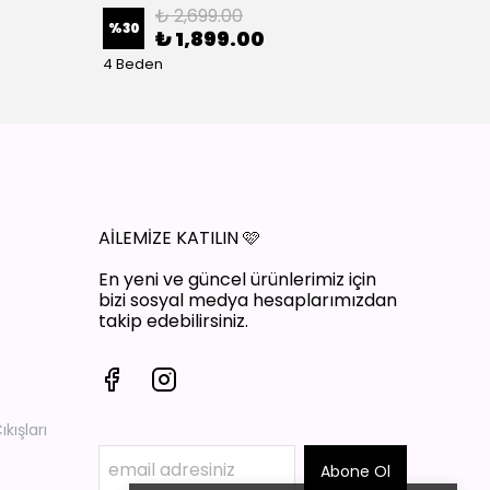
₺ 2,699.00
%
30
%
30
₺ 1,899.00
4 Beden
4 Bede
AİLEMİZE KATILIN
🩷
En yeni ve güncel ürünlerimiz için
bizi sosyal medya hesaplarımızdan
takip edebilirsiniz.
ışları
Abone Ol