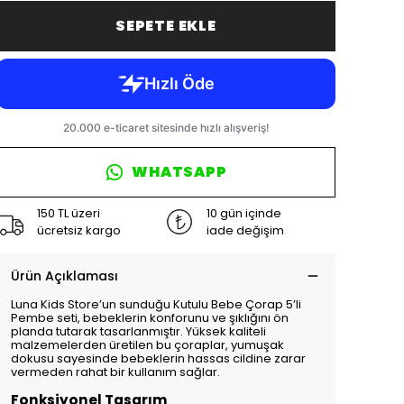
SEPETE EKLE
WHATSAPP
150 TL üzeri
10 gün içinde
ücretsiz kargo
iade değişim
Ürün Açıklaması
Luna Kids Store’un sunduğu Kutulu Bebe Çorap 5’li
Pembe seti, bebeklerin konforunu ve şıklığını ön
planda tutarak tasarlanmıştır. Yüksek kaliteli
malzemelerden üretilen bu çoraplar, yumuşak
dokusu sayesinde bebeklerin hassas cildine zarar
vermeden rahat bir kullanım sağlar.
Fonksiyonel Tasarım