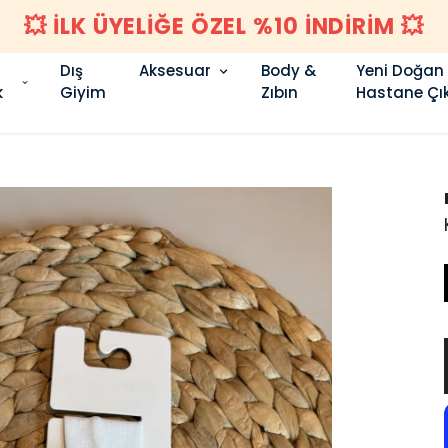
💥 İLK ÜYELİĞE ÖZEL %10 İNDİRİM 💥
Dış
Aksesuar
Body &
Yeni Doğan
k
Giyim
Zıbın
Hastane Çık