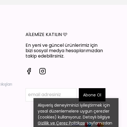
AİLEMİZE KATILIN
🩷
En yeni ve güncel ürünlerimiz için
bizi sosyal medya hesaplarımızdan
takip edebilirsiniz.
ışları
Abone Ol
Alışveriş deneyiminizi iyileştirmek için
yasal düzenlemelere uygun çerezler
(cookies) kullanıyoruz. Detaylı bilgiye
Gizlilik ve Çerez Politikası
sayfamızdan