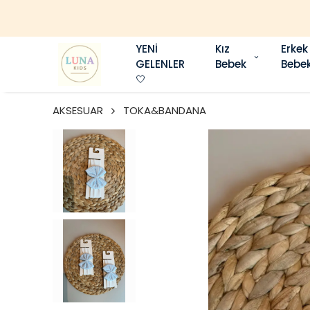
YENİ
Kız
Erkek
GELENLER
Bebek
Bebe
🤍
AKSESUAR
TOKA&BANDANA