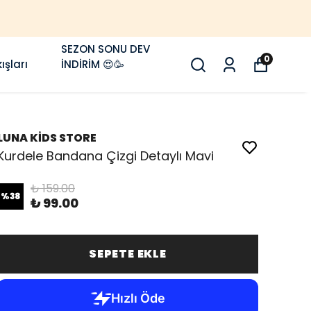
SEZON SONU DEV
0
ışları
İNDİRİM 😍🥳
LUNA KİDS STORE
Kurdele Bandana Çizgi Detaylı Mavi
₺ 159.00
%
38
₺ 99.00
SEPETE EKLE