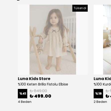
Tükendi
Luna Kids Store
Luna Kid
%100 Keten Brilla Fistolu Elbise
%100 Kurd
₺ 849.00
₺ 
%
41
%
19
₺ 499.00
₺ 
4 Beden
2 Beden