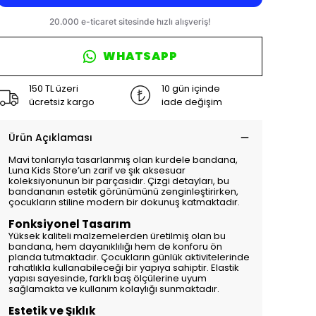
WHATSAPP
150 TL üzeri
10 gün içinde
ücretsiz kargo
iade değişim
Ürün Açıklaması
Mavi tonlarıyla tasarlanmış olan kurdele bandana,
Luna Kids Store’un zarif ve şık aksesuar
koleksiyonunun bir parçasıdır. Çizgi detayları, bu
bandananın estetik görünümünü zenginleştirirken,
çocukların stiline modern bir dokunuş katmaktadır.
Fonksiyonel Tasarım
Yüksek kaliteli malzemelerden üretilmiş olan bu
bandana, hem dayanıklılığı hem de konforu ön
planda tutmaktadır. Çocukların günlük aktivitelerinde
rahatlıkla kullanabileceği bir yapıya sahiptir. Elastik
yapısı sayesinde, farklı baş ölçülerine uyum
sağlamakta ve kullanım kolaylığı sunmaktadır.
Estetik ve Şıklık