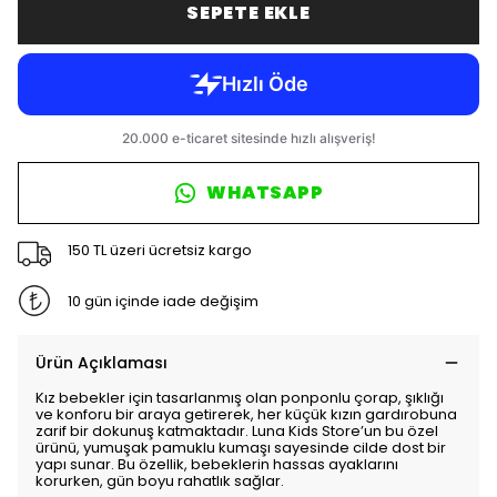
SEPETE EKLE
WHATSAPP
150 TL üzeri ücretsiz kargo
10 gün içinde iade değişim
Ürün Açıklaması
Kız bebekler için tasarlanmış olan ponponlu çorap, şıklığı
ve konforu bir araya getirerek, her küçük kızın gardırobuna
zarif bir dokunuş katmaktadır. Luna Kids Store’un bu özel
ürünü, yumuşak pamuklu kumaşı sayesinde cilde dost bir
yapı sunar. Bu özellik, bebeklerin hassas ayaklarını
korurken, gün boyu rahatlık sağlar.