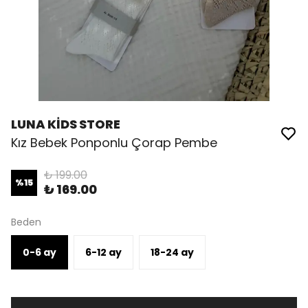
LUNA KİDS STORE
Kız Bebek Ponponlu Çorap Pembe
₺ 199.00
%
15
₺ 169.00
Beden
0-6 ay
6-12 ay
18-24 ay