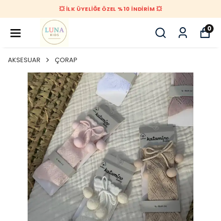
💥 İLK ÜYELİĞE ÖZEL %10 İNDİRİM 💥
0
AKSESUAR
ÇORAP