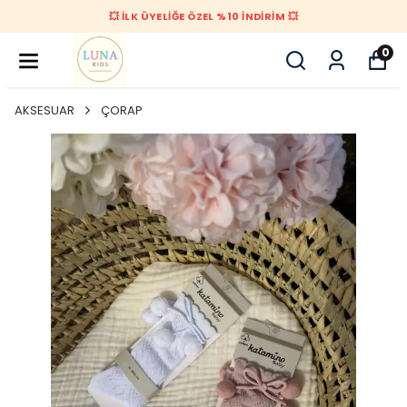
💥 İLK ÜYELİĞE ÖZEL %10 İNDİRİM 💥
0
AKSESUAR
ÇORAP