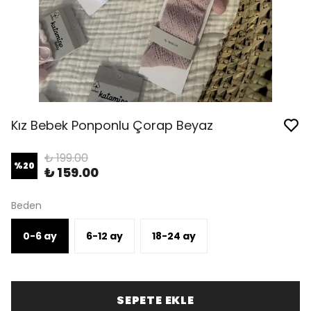
Kız Bebek Ponponlu Çorap Beyaz
₺ 199.00
%
20
₺ 159.00
Beden
0-6 ay
6-12 ay
18-24 ay
SEPETE EKLE