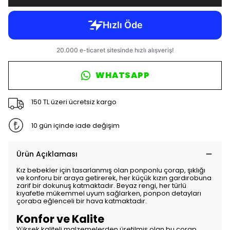
WHATSAPP
150 TL üzeri ücretsiz kargo
10 gün içinde iade değişim
Ürün Açıklaması
Kız bebekler için tasarlanmış olan ponponlu çorap, şıklığı
ve konforu bir araya getirerek, her küçük kızın gardırobuna
zarif bir dokunuş katmaktadır. Beyaz rengi, her türlü
kıyafetle mükemmel uyum sağlarken, ponpon detayları
çoraba eğlenceli bir hava katmaktadır.
Konfor ve Kalite
Yüksek kaliteli malzemelerden üretilmiş olan bu çorap,