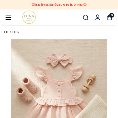
💥 İLK ÜYELİĞE ÖZEL %10 İNDİRİM 💥
0
ELBİSELER