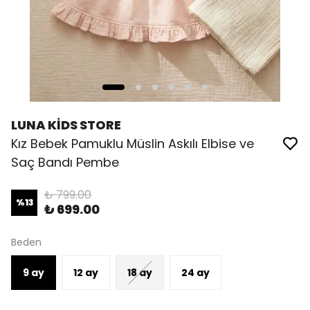
LUNA KİDS STORE
Kız Bebek Pamuklu Müslin Askılı Elbise ve
Saç Bandı Pembe
₺ 799.00
%
13
₺ 699.00
Beden
9 ay
12 ay
18 ay
24 ay