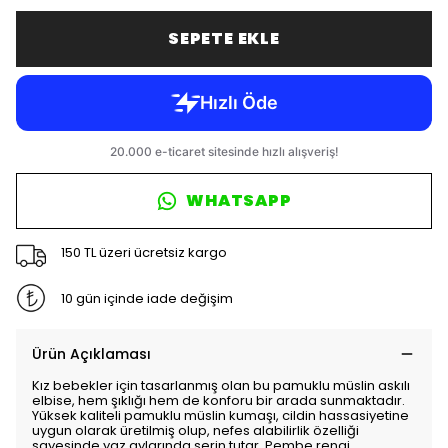
SEPETE EKLE
WHATSAPP
150 TL üzeri ücretsiz kargo
10 gün içinde iade değişim
Ürün Açıklaması
Kız bebekler için tasarlanmış olan bu pamuklu müslin askılı
elbise, hem şıklığı hem de konforu bir arada sunmaktadır.
Yüksek kaliteli pamuklu müslin kumaşı, cildin hassasiyetine
uygun olarak üretilmiş olup, nefes alabilirlik özelliği
sayesinde yaz aylarında serin tutar. Pembe rengi,