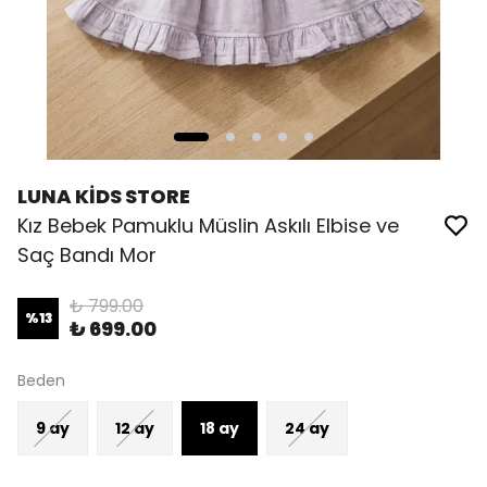
LUNA KİDS STORE
Kız Bebek Pamuklu Müslin Askılı Elbise ve
Saç Bandı Mor
₺ 799.00
%
13
₺ 699.00
Beden
9 ay
12 ay
18 ay
24 ay