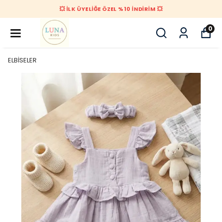
💥 İLK ÜYELİĞE ÖZEL %10 İNDİRİM 💥
0
ELBİSELER