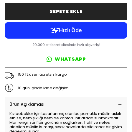
SEPETE EKLE
WHATSAPP
150 TL üzeri ücretsiz kargo
10 gün içinde iade değişim
Ürün Açıklaması
Kız bebekler için tasarlanmış olan bu pamuklu müslin askılı
elbise, hem şıklığı hem de konforu bir arada sunmaktadır.
Mor rengi, zarif bir görünüm sağlarken, hafif ve nefes
alabilen müslin kumaşı, sıcak havalarda bile rahat bir giyim
deneyimi sunar.