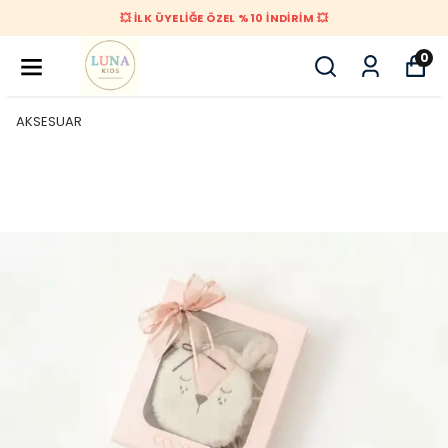
💥 İLK ÜYELİĞE ÖZEL %10 İNDİRİM 💥
0
AKSESUAR