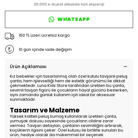
WHATSAPP
150 TL üzeri ücretsiz kargo
10 gün içinde iade değişim
Ürün Açıklaması
Kız bebekler için tasarlanmış olan özel kutulu tavşanlı peluş
çanta, hem işlevselliği hem de estetik görünümü ile dikkat
çekmektedir. Luna Kids Store tarafından üretilen bu çanta,
sevimli tavşan figürü ile çocukların hayal gücünü beslerken,
aynı zamanda günlük kullanım için ideal bir aksesuar
sunmaktadır.
Tasarım ve Malzeme
Yüksek kaliteli peluş kumaş kullanılarak üretilen çanta,
yumuşak dokusu sayesinde çocukların cildine zarar
vermez. Tavşan detayları, çantanın sevimliliğini artırarak,
küçüklerin ilgisini çeker. Özel kutusu ile birlikte sunulan bu
ürün, hediye olarak da mükemmel bir seçenek