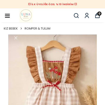
💥 İLK ÜYELİĞE ÖZEL %10 İNDİRİM 💥
0
KIZ BEBEK
ROMPER & TULUM