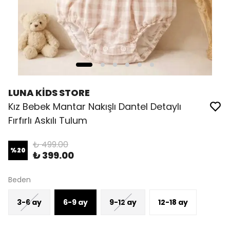
LUNA KİDS STORE
Kız Bebek Mantar Nakışlı Dantel Detaylı
Fırfırlı Askılı Tulum
₺ 499.00
%
20
₺ 399.00
Beden
3-6 ay
6-9 ay
9-12 ay
12-18 ay