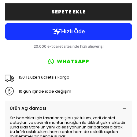
SEPETE EKLE
WHATSAPP
150 TL üzeri ücretsiz kargo
10 gün içinde iade değişim
Ürün Açıklaması
Kız bebekler için tasarlanmış bu şık tulum, zarif dantel
detayları ve sevimli mantar nakışları ile dikkat çekmektedir.
Luna Kids Store’un yeni koleksiyonunun bir parçası olarak,
bu fırfırlı askılı tulum, hem konfor hem de estetik açıdan
mükemmel bir denge sunar.