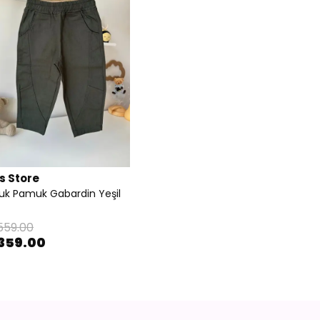
s Store
uk Pamuk Gabardin Yeşil
559.00
359.00