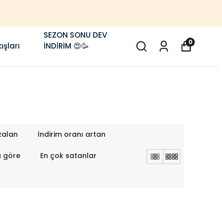
SEZON SONU DEV
0
ışları
İNDİRİM 😍🥳
zalan
İndirim oranı artan
a göre
En çok satanlar