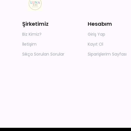
Şirketimiz
Hesabım
Biz Kimiz?
Giriş Yap
İletişim
Kayıt Ol
Sıkça Sorulan Sorular
Siparişlerim Sayfası