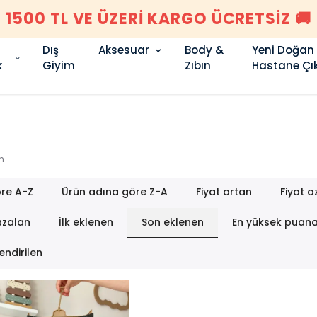
ÇOK AL AZ ÖDE 🥰 3 AL 2 ÖDE 🥰
Dış
Aksesuar
Body &
Yeni Doğan
k
Giyim
Zıbın
Hastane Çık
n
re A-Z
Ürün adına göre Z-A
Fiyat artan
Fiyat a
azalan
İlk eklenen
Son eklenen
En yüksek puan
endirilen