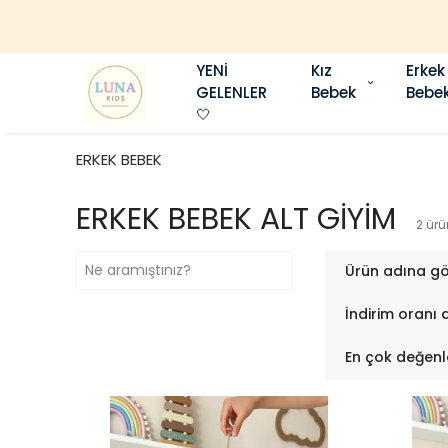
YENİ
Kız
Erkek
GELENLER
Bebek
Bebe
🤍
ERKEK BEBEK
ERKEK BEBEK ALT GİYİM
2
ürü
Ürün adına gö
İndirim oranı 
En çok değenl