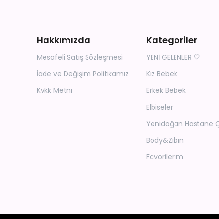
Hakkımızda
Kategoriler
Mesafeli Satış Sözleşmesi
YENİ GELENLER 🤍
İade ve Değişim Politikamız
Kız Bebek
Kvkk Metni
Erkek Bebek
Elbiseler
Yenidoğan Hastane Çık
Body&Zıbın
Favorilerim