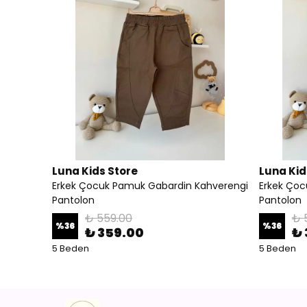
Luna Kids Store
Luna Kid
Erkek Çocuk Pamuk Gabardin Kahverengi
Erkek Çoc
Pantolon
Pantolon
₺ 559.00
₺ 
%
36
%
36
₺ 359.00
₺ 
5 Beden
5 Beden