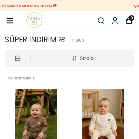
ÇOK AL AZ ÖDE 🥰 3 AL 2 ÖDE 🥰
0
SÜPER İNDİRİM 🌸
11
ürün
Sırala