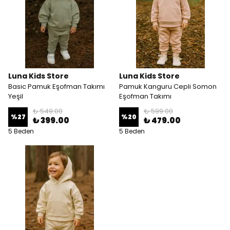
Luna Kids Store
Luna Kids Store
Basic Pamuk Eşofman Takımı
Pamuk Kanguru Cepli Somon
Yeşil
Eşofman Takımı
₺ 549.00
₺ 599.00
%
27
%
20
₺ 399.00
₺ 479.00
5 Beden
5 Beden