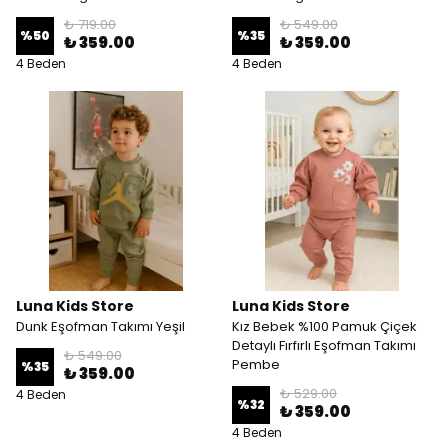
₺ 719.00
₺ 549.00
%
50
%
35
₺ 359.00
₺ 359.00
4 Beden
4 Beden
Luna Kids Store
Luna Kids Store
Dunk Eşofman Takımı Yeşil
Kız Bebek %100 Pamuk Çiçek
Detaylı Fırfırlı Eşofman Takımı
₺ 549.00
Pembe
%
35
₺ 359.00
₺ 529.00
4 Beden
%
32
₺ 359.00
4 Beden