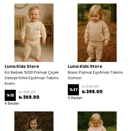
Luna Kids Store
Luna Kids Store
Kız Bebek %100 Pamuk Çiçek
Basic Pamuk Eşofman Takımı
Detaylı Fırfırlı Eşofman Takımı
Somon
Krem
₺ 549.00
%
27
₺ 399.00
₺ 409.00
%
12
₺ 359.00
5 Beden
4 Beden