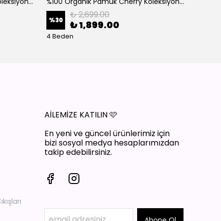
%100 Organik Pamuk Cherry Koleksiyon 3'lü Takım Bordo
%100 Organik Pamuk Cherry Koleksiyon 3'lü Takım Ekru
₺ 2,699.00
%
30
%
30
₺ 1,899.00
4 Beden
4 Bede
AİLEMİZE KATILIN
🩷
En yeni ve güncel ürünlerimiz için
bizi sosyal medya hesaplarımızdan
takip edebilirsiniz.
ışları
Abone Ol