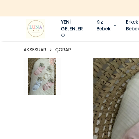
YENİ
Kız
Erkek
GELENLER
Bebek
Bebe
🤍
AKSESUAR
ÇORAP