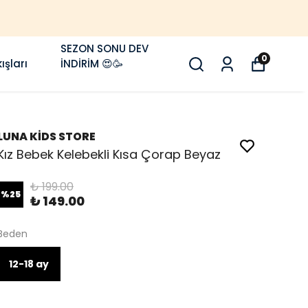
SEZON SONU DEV
0
ışları
İNDİRİM 😍🥳
LUNA KİDS STORE
Kız Bebek Kelebekli Kısa Çorap Beyaz
₺ 199.00
%
25
₺ 149.00
Beden
12-18 ay