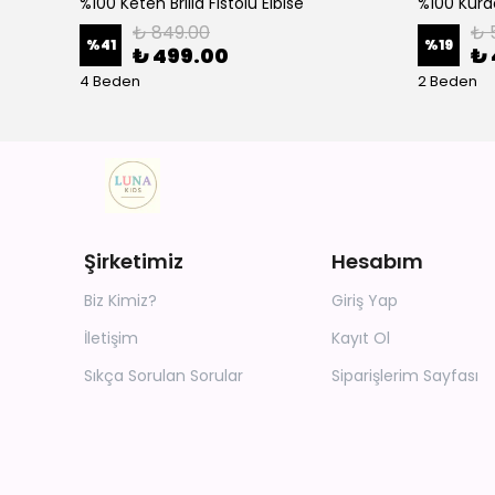
%100 Keten Brilla Fistolu Elbise
%100 Kurd
₺ 849.00
₺ 
%
41
%
19
₺ 499.00
₺ 
4 Beden
2 Beden
Şirketimiz
Hesabım
Biz Kimiz?
Giriş Yap
İletişim
Kayıt Ol
Sıkça Sorulan Sorular
Siparişlerim Sayfası