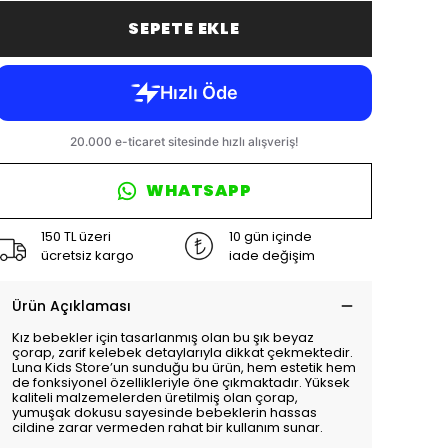
SEPETE EKLE
WHATSAPP
150 TL üzeri
10 gün içinde
ücretsiz kargo
iade değişim
Ürün Açıklaması
Kız bebekler için tasarlanmış olan bu şık beyaz
çorap, zarif kelebek detaylarıyla dikkat çekmektedir.
Luna Kids Store’un sunduğu bu ürün, hem estetik hem
de fonksiyonel özellikleriyle öne çıkmaktadır. Yüksek
kaliteli malzemelerden üretilmiş olan çorap,
yumuşak dokusu sayesinde bebeklerin hassas
cildine zarar vermeden rahat bir kullanım sunar.