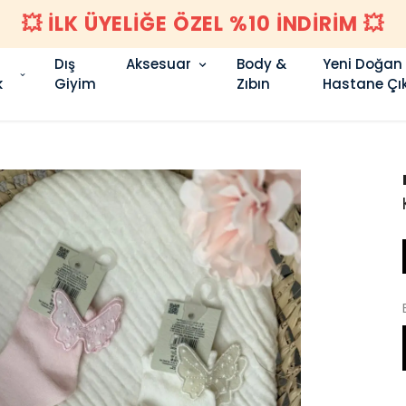
💥 İLK ÜYELİĞE ÖZEL %10 İNDİRİM 💥
Dış
Aksesuar
Body &
Yeni Doğan
k
Giyim
Zıbın
Hastane Çık