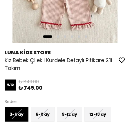
LUNA KİDS STORE
Kız Bebek Çilekli Kurdele Detaylı Pitikare 2'li
Takım
₺ 849.00
%
12
₺ 749.00
Beden
3-6 ay
6-9 ay
9-12 ay
12-18 ay