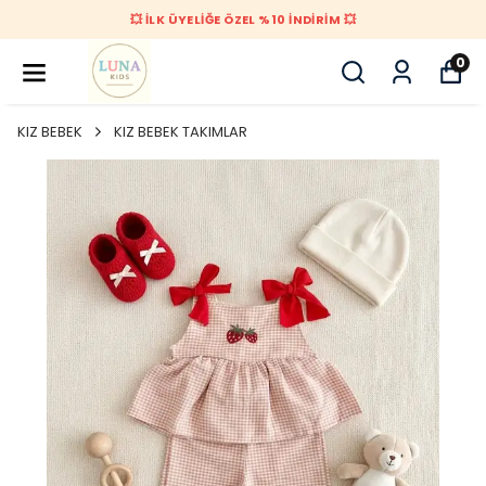
💥 İLK ÜYELİĞE ÖZEL %10 İNDİRİM 💥
0
KIZ BEBEK
KIZ BEBEK TAKIMLAR