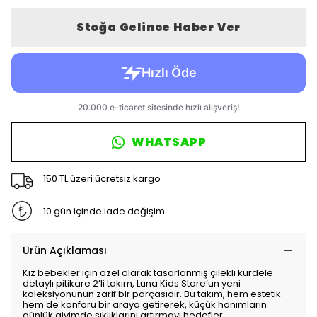
Stoğa Gelince Haber Ver
WHATSAPP
150 TL üzeri ücretsiz kargo
10 gün içinde iade değişim
Ürün Açıklaması
Kız bebekler için özel olarak tasarlanmış çilekli kurdele
detaylı pitikare 2’li takım, Luna Kids Store’un yeni
koleksiyonunun zarif bir parçasıdır. Bu takım, hem estetik
hem de konforu bir araya getirerek, küçük hanımların
günlük giyimde şıklıklarını artırmayı hedefler.