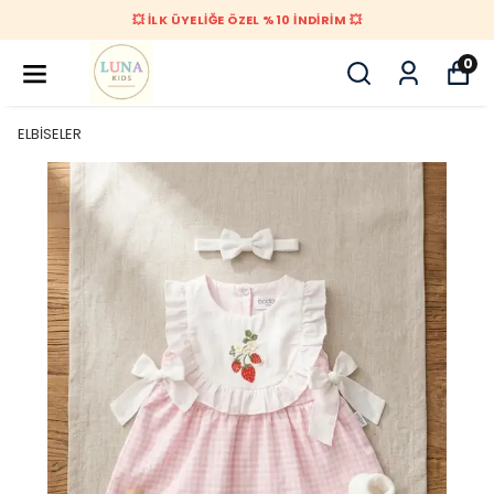
💥 İLK ÜYELİĞE ÖZEL %10 İNDİRİM 💥
0
ELBİSELER