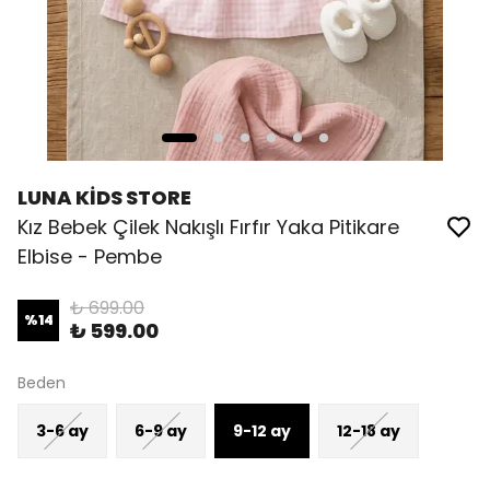
LUNA KİDS STORE
Kız Bebek Çilek Nakışlı Fırfır Yaka Pitikare
Elbise - Pembe
₺ 699.00
%
14
₺ 599.00
Beden
3-6 ay
6-9 ay
9-12 ay
12-18 ay