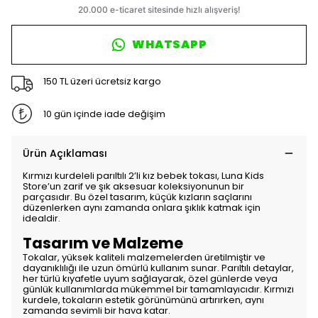
WHATSAPP
150 TL üzeri ücretsiz kargo
10 gün içinde iade değişim
Ürün Açıklaması
Kırmızı kurdeleli parıltılı 2’li kız bebek tokası, Luna Kids
Store’un zarif ve şık aksesuar koleksiyonunun bir
parçasıdır. Bu özel tasarım, küçük kızların saçlarını
düzenlerken aynı zamanda onlara şıklık katmak için
idealdir.
Tasarım ve Malzeme
Tokalar, yüksek kaliteli malzemelerden üretilmiştir ve
dayanıklılığı ile uzun ömürlü kullanım sunar. Parıltılı detaylar,
her türlü kıyafetle uyum sağlayarak, özel günlerde veya
günlük kullanımlarda mükemmel bir tamamlayıcıdır. Kırmızı
kurdele, tokaların estetik görünümünü artırırken, aynı
zamanda sevimli bir hava katar.