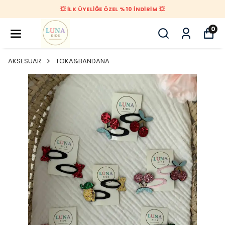
💥 İLK ÜYELİĞE ÖZEL %10 İNDİRİM 💥
0
AKSESUAR
TOKA&BANDANA