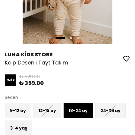
LUNA KİDS STORE
Kalp Desenli Tayt Takım
₺ 529.00
%
32
₺ 359.00
Beden
9-12 ay
12-18 ay
18-24 ay
24-36 ay
3-4 yaş