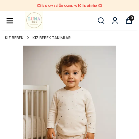
💥 İLK ÜYELİĞE ÖZEL %10 İNDİRİM 💥
0
KIZ BEBEK
KIZ BEBEK TAKIMLAR